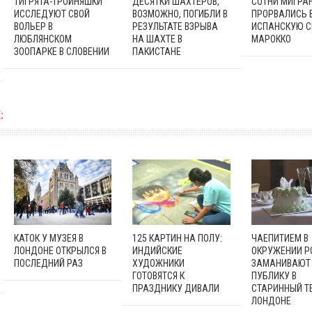
ТИГРЯТА-ТРОЙНЯШКИ
ДЕСЯТКИ ШАХТЁРОВ,
СОТНИ МИГРА
ИССЛЕДУЮТ СВОЙ
ВОЗМОЖНО, ПОГИБЛИ В
ПРОРВАЛИСЬ 
ВОЛЬЕР В
РЕЗУЛЬТАТЕ ВЗРЫВА
ИСПАНСКУЮ С
ЛЮБЛЯНСКОМ
НА ШАХТЕ В
МАРОККО
ЗООПАРКЕ В СЛОВЕНИИ
ПАКИСТАНЕ
:
КАТОК У МУЗЕЯ В
125 КАРТИН НА ПОЛУ:
ЧАЕПИТИЕМ В
ЛОНДОНЕ ОТКРЫЛСЯ В
ИНДИЙСКИЕ
ОКРУЖЕНИИ Р
ПОСЛЕДНИЙ РАЗ
ХУДОЖНИКИ
ЗАМАНИВАЮТ
ГОТОВЯТСЯ К
ПУБЛИКУ В
ПРАЗДНИКУ ДИВАЛИ
СТАРИННЫЙ ТЕ
ЛОНДОНЕ