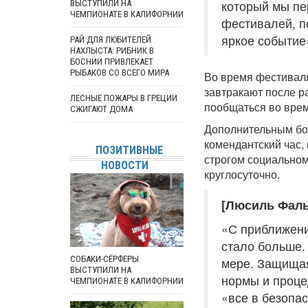
который мы пе
ВЫСТУПИЛИ НА
ЧЕМПИОНАТЕ В КАЛИФОРНИИ
фестивалей, п
яркое событие
РАЙ ДЛЯ ЛЮБИТЕЛЕЙ
НАХЛЫСТА: РИБНИК В
БОСНИИ ПРИВЛЕКАЕТ
РЫБАКОВ СО ВСЕГО МИРА
Во время фестиваля
завтракают после р
ЛЕСНЫЕ ПОЖАРЫ В ГРЕЦИИ
пообщаться во врем
СЖИГАЮТ ДОМА
Дополнительным бон
комендантский час, 
ПОЗИТИВНЫЕ
строгом социальном
НОВОСТИ
круглосуточно.
[Люсиль Фаль
«С приближени
стало больше.
СОБАКИ-СЁРФЕРЫ
мере. Защищая
ВЫСТУПИЛИ НА
нормы и проце
ЧЕМПИОНАТЕ В КАЛИФОРНИИ
«все в безопас