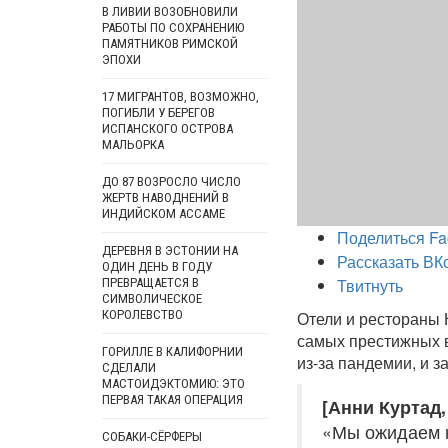
В ЛИВИИ ВОЗОБНОВИЛИ
РАБОТЫ ПО СОХРАНЕНИЮ
ПАМЯТНИКОВ РИМСКОЙ
ЭПОХИ
17 МИГРАНТОВ, ВОЗМОЖНО,
ПОГИБЛИ У БЕРЕГОВ
ИСПАНСКОГО ОСТРОВА
МАЛЬОРКА
ДО 87 ВОЗРОСЛО ЧИСЛО
ЖЕРТВ НАВОДНЕНИЙ В
ИНДИЙСКОМ АССАМЕ
Поделиться Fa
ДЕРЕВНЯ В ЭСТОНИИ НА
Рассказать ВК
ОДИН ДЕНЬ В ГОДУ
Твитнуть
ПРЕВРАЩАЕТСЯ В
СИМВОЛИЧЕСКОЕ
КОРОЛЕВСТВО
Отели и рестораны 
самых престижных 
ГОРИЛЛЕ В КАЛИФОРНИИ
из-за пандемии, и 
СДЕЛАЛИ
МАСТОИДЭКТОМИЮ: ЭТО
ПЕРВАЯ ТАКАЯ ОПЕРАЦИЯ
[Анни Куртад,
«Мы ожидаем н
СОБАКИ-СЁРФЕРЫ