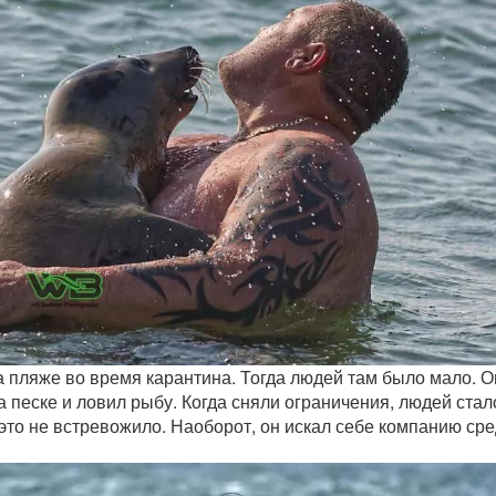
 пляже во время карантина. Тогда людей там было мало. О
а песке и ловил рыбу. Когда сняли ограничения, людей стал
это не встревожило. Наоборот, он искал себе компанию ср