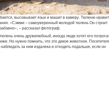
ается, высовывает язык и машет в камеру. Тюленю нрави
ания. «Сэмми – самоуверенный молодой тюлень Он строит
забавно», – рассказал фотограф.
тюлень очень дружелюбный, иногда люди хотят его потрога
лиже. Но нужно помнить, что это дикое животное. Посетител
наблюдать за ним издалека и отходить подальше, если он