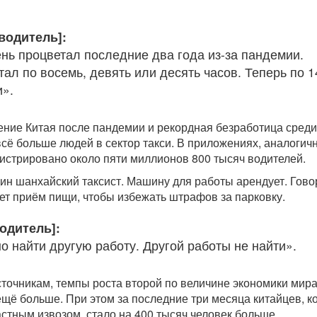
водитель]:
ень процветал последние два года из-за пандемии.
ал по восемь, девять или десять часов. Теперь по 1
и».
ние Китая после пандемии и рекордная безработица среди
сё больше людей в сектор такси. В приложениях, аналогич
егистрировано около пяти миллионов 800 тысяч водителей.
ин шанхайский таксист. Машину для работы арендует. Гово
ает приём пищи, чтобы избежать штрафов за парковку.
одитель]:
о найти другую работу. Другой работы не найти».
точникам, темпы роста второй по величине экономики мира
щё больше. При этом за последние три месяца китайцев, к
астным извозом, стало на 400 тысяч человек больше.