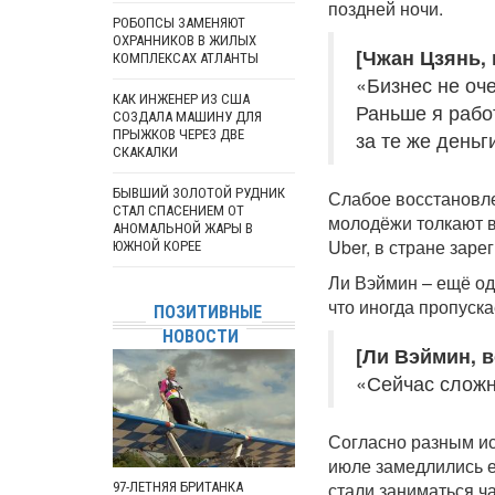
поздней ночи.
РОБОПСЫ ЗАМЕНЯЮТ
ОХРАННИКОВ В ЖИЛЫХ
[Чжан Цзянь, 
КОМПЛЕКСАХ АТЛАНТЫ
«Бизнес не оч
КАК ИНЖЕНЕР ИЗ США
Раньше я работ
СОЗДАЛА МАШИНУ ДЛЯ
ПРЫЖКОВ ЧЕРЕЗ ДВЕ
за те же деньг
СКАКАЛКИ
БЫВШИЙ ЗОЛОТОЙ РУДНИК
Слабое восстановле
СТАЛ СПАСЕНИЕМ ОТ
молодёжи толкают в
АНОМАЛЬНОЙ ЖАРЫ В
Uber, в стране зар
ЮЖНОЙ КОРЕЕ
Ли Вэймин – ещё од
что иногда пропуск
ПОЗИТИВНЫЕ
НОВОСТИ
[Ли Вэймин, в
«Сейчас сложн
Согласно разным ис
июле замедлились е
стали заниматься ч
97-ЛЕТНЯЯ БРИТАНКА