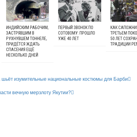
ИНДИЙСКИМ РАБОЧИМ,
ПЕРВЫЙ ЗВОНОК ПО
КАК САПОЖНИ
ЗАСТРЯВШИМ В
СОТОВОМУ: ПРОШЛО
ТРЕТЬЕМ ПОК
РУХНУВШЕМ ТОННЕЛЕ,
УЖЕ 40 ЛЕТ
50 ЛЕТ СОХРА
ПРИДЁТСЯ ЖДАТЬ
ТРАДИЦИИ РЕ
СПАСЕНИЯ ЕЩЁ
НЕСКОЛЬКО ДНЕЙ
а шьёт изумительные национальные костюмы для Барби
пасти вечную мерзлоту Якутии?