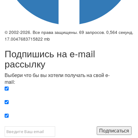
© 2002-2026. Все права защищены. 69 запросов. 0,564 секунд.
17.0047683715822 mb
Подпишись на e-mail
рассылку
Выбери что бы вы хотели получать на свой e-
mail:
Вечерняя. Каждый вечер вы получаете список
сюжетов, о важных и ключевых событиях в мире.
Еженедельная. Вы получаете полную картину о
событиях недели.
Позитив. Вы получается список сюжетов, которые
подарят вам позитивные эмоции и улучшат ваш сон.
Подписаться