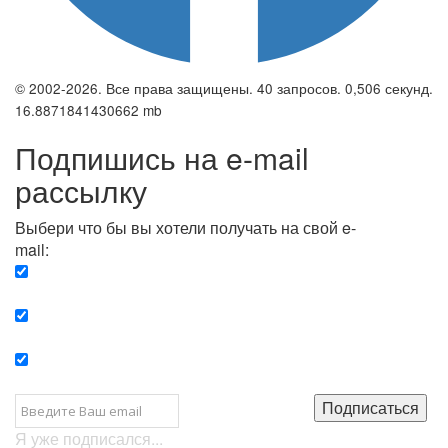
© 2002-2026. Все права защищены. 40 запросов. 0,506 секунд.
16.8871841430662 mb
Подпишись на e-mail
рассылку
Выбери что бы вы хотели получать на свой e-
mail:
Вечерняя. Каждый вечер вы получаете список
сюжетов, о важных и ключевых событиях в мире.
Еженедельная. Вы получаете полную картину о
событиях недели.
Позитив. Вы получается список сюжетов, которые
подарят вам позитивные эмоции и улучшат ваш сон.
Подписаться
Я уже подписался...