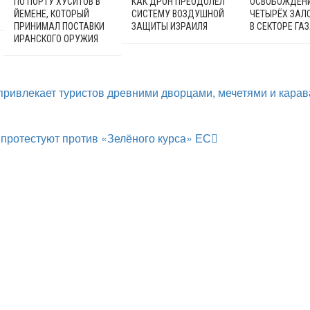
ПО ПОРТУ ХУСИТОВ В
КАК ДРОН ПРЕОДОЛЕЛ
ОСВОБОЖДЕН
ЙЕМЕНЕ, КОТОРЫЙ
СИСТЕМУ ВОЗДУШНОЙ
ЧЕТЫРЁХ ЗАЛ
ПРИНИМАЛ ПОСТАВКИ
ЗАЩИТЫ ИЗРАИЛЯ
В СЕКТОРЕ ГА
ИРАНСКОГО ОРУЖИЯ
привлекает туристов древними дворцами, мечетями и карав
протестуют против «Зелёного курса» ЕС