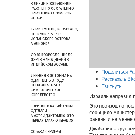
В ЛИВИИ ВОЗОБНОВИЛИ
РАБОТЫ ПО СОХРАНЕНИЮ
ПАМЯТНИКОВ РИМСКОЙ
ЭПОХИ
17 МИГРАНТОВ, ВОЗМОЖНО,
ПОГИБЛИ У БЕРЕГОВ
ИСПАНСКОГО ОСТРОВА
МАЛЬОРКА
ДО 87 ВОЗРОСЛО ЧИСЛО
ЖЕРТВ НАВОДНЕНИЙ В
ИНДИЙСКОМ АССАМЕ
Поделиться Fa
ДЕРЕВНЯ В ЭСТОНИИ НА
Рассказать ВК
ОДИН ДЕНЬ В ГОДУ
Твитнуть
ПРЕВРАЩАЕТСЯ В
СИМВОЛИЧЕСКОЕ
КОРОЛЕВСТВО
Израиль направил т
Это произошло посл
ГОРИЛЛЕ В КАЛИФОРНИИ
СДЕЛАЛИ
сообщило министер
МАСТОИДЭКТОМИЮ: ЭТО
ранены и не менее 
ПЕРВАЯ ТАКАЯ ОПЕРАЦИЯ
Джабалия – крупней
СОБАКИ-СЁРФЕРЫ