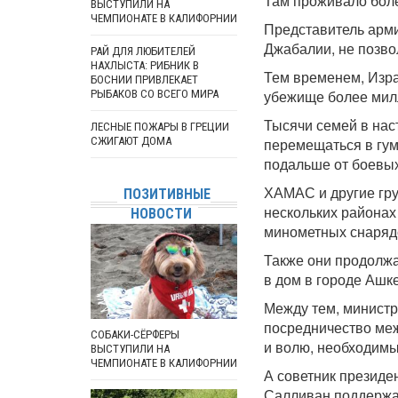
Там проживало боле
ВЫСТУПИЛИ НА
ЧЕМПИОНАТЕ В КАЛИФОРНИИ
Представитель арми
Джабалии, не позв
РАЙ ДЛЯ ЛЮБИТЕЛЕЙ
НАХЛЫСТА: РИБНИК В
Тем временем, Изра
БОСНИИ ПРИВЛЕКАЕТ
убежище более мил
РЫБАКОВ СО ВСЕГО МИРА
Тысячи семей в нас
ЛЕСНЫЕ ПОЖАРЫ В ГРЕЦИИ
СЖИГАЮТ ДОМА
перемещаться в гум
подальше от боевых
ХАМАС и другие гру
ПОЗИТИВНЫЕ
нескольких районах
НОВОСТИ
минометных снаряд
Также они продолжа
в дом в городе Ашк
Между тем, министр
посредничество меж
СОБАКИ-СЁРФЕРЫ
и волю, необходимы
ВЫСТУПИЛИ НА
ЧЕМПИОНАТЕ В КАЛИФОРНИИ
А советник презид
Салливан поддержа