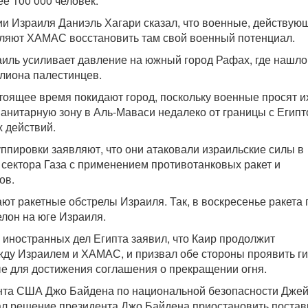
е 100 000 человек.
и Израиля Даниэль Хагари сказал, что военные, действую
оляют ХАМАС восстановить там свой военный потенциал.
иль усиливает давление на южный город Рафах, где нашло
лиона палестинцев.
тоящее время покидают город, поскольку военные просят и
анитарную зону в Аль-Маваси недалеко от границы с Египт
 действий.
ппировки заявляют, что они атаковали израильские силы в
 сектора Газа с применением противотанковых ракет и
ов.
ют ракетные обстрелы Израиля. Так, в воскресенье ракета
елон на юге Израиля.
 иностранных дел Египта заявил, что Каир продолжит
ду Израилем и ХАМАС, и призвал обе стороны проявить ги
е для достижения соглашения о прекращении огня.
ента США Джо Байдена по национальной безопасности Джей
л решение президента Джо Байдена приостановить постав