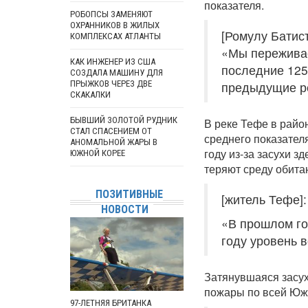
показателя.
РОБОПСЫ ЗАМЕНЯЮТ
ОХРАННИКОВ В ЖИЛЫХ
[Ромулу Батис
КОМПЛЕКСАХ АТЛАНТЫ
«Мы переживае
КАК ИНЖЕНЕР ИЗ США
последние 125
СОЗДАЛА МАШИНУ ДЛЯ
ПРЫЖКОВ ЧЕРЕЗ ДВЕ
предыдущие р
СКАКАЛКИ
БЫВШИЙ ЗОЛОТОЙ РУДНИК
В реке Тефе в райо
СТАЛ СПАСЕНИЕМ ОТ
среднего показател
АНОМАЛЬНОЙ ЖАРЫ В
году из-за засухи з
ЮЖНОЙ КОРЕЕ
теряют среду обита
ПОЗИТИВНЫЕ
[житель Тефе]:
НОВОСТИ
«В прошлом год
году уровень 
Затянувшаяся засух
пожары по всей Юж
97-ЛЕТНЯЯ БРИТАНКА