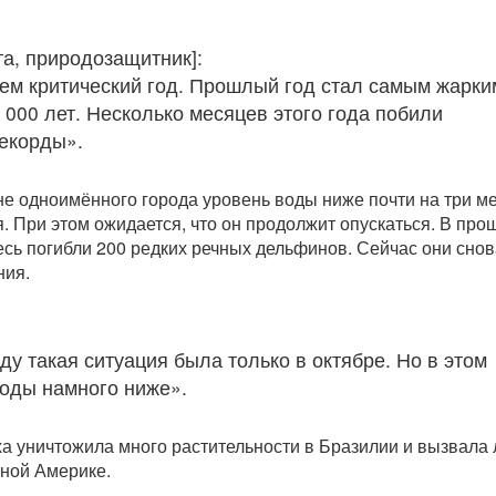
та, природозащитник]:
м критический год. Прошлый год стал самым жарки
 000 лет. Несколько месяцев этого года побили
екорды».
не одноимённого города уровень воды ниже почти на три м
я. При этом ожидается, что он продолжит опускаться. В пр
десь погибли 200 редких речных дельфинов. Сейчас они сно
ния.
у такая ситуация была только в октябре. Но в этом
воды намного ниже».
а уничтожила много растительности в Бразилии и вызвала
ной Америке.