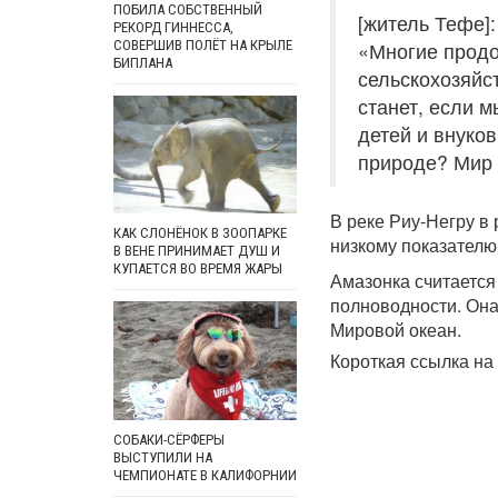
ПОБИЛА СОБСТВЕННЫЙ
[житель Тефе]:
РЕКОРД ГИННЕССА,
СОВЕРШИВ ПОЛЁТ НА КРЫЛЕ
«Многие продо
БИПЛАНА
сельскохозяйс
станет, если м
детей и внуков
природе? Мир 
В реке Риу-Негру в
КАК СЛОНЁНОК В ЗООПАРКЕ
низкому показателю
В ВЕНЕ ПРИНИМАЕТ ДУШ И
КУПАЕТСЯ ВО ВРЕМЯ ЖАРЫ
Амазонка считается
полноводности. Она
Мировой океан.
Короткая ссылка на 
СОБАКИ-СЁРФЕРЫ
ВЫСТУПИЛИ НА
ЧЕМПИОНАТЕ В КАЛИФОРНИИ