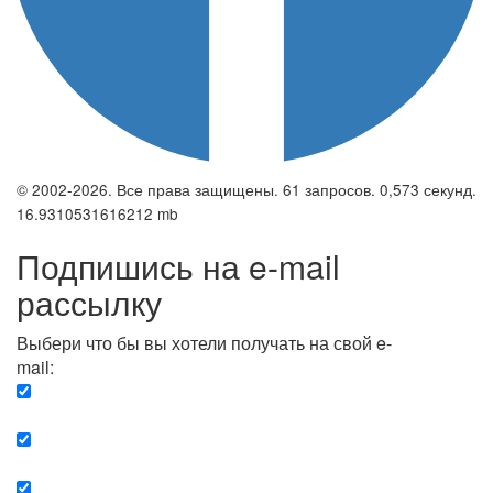
© 2002-2026. Все права защищены. 61 запросов. 0,573 секунд.
16.9310531616212 mb
Подпишись на e-mail
рассылку
Выбери что бы вы хотели получать на свой e-
mail:
Вечерняя. Каждый вечер вы получаете список
сюжетов, о важных и ключевых событиях в мире.
Еженедельная. Вы получаете полную картину о
событиях недели.
Позитив. Вы получается список сюжетов, которые