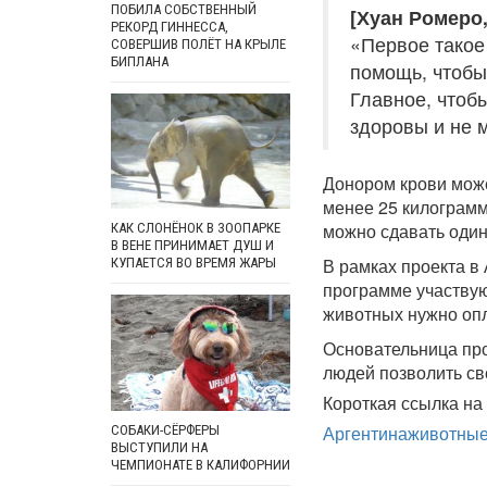
ПОБИЛА СОБСТВЕННЫЙ
[Хуан Ромеро,
РЕКОРД ГИННЕССА,
«Первое такое
СОВЕРШИВ ПОЛЁТ НА КРЫЛЕ
БИПЛАНА
помощь, чтобы
Главное, чтоб
здоровы и не 
Донором крови может
менее 25 килограмм
можно сдавать один
КАК СЛОНЁНОК В ЗООПАРКЕ
В ВЕНЕ ПРИНИМАЕТ ДУШ И
В рамках проекта в
КУПАЕТСЯ ВО ВРЕМЯ ЖАРЫ
программе участвую
животных нужно опл
Основательница про
людей позволить св
Короткая ссылка на 
Аргентина
животны
СОБАКИ-СЁРФЕРЫ
ВЫСТУПИЛИ НА
ЧЕМПИОНАТЕ В КАЛИФОРНИИ