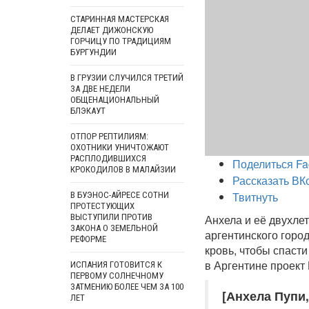
СТАРИННАЯ МАСТЕРСКАЯ
ДЕЛАЕТ ДИЖОНСКУЮ
ГОРЧИЦУ ПО ТРАДИЦИЯМ
БУРГУНДИИ
В ГРУЗИИ СЛУЧИЛСЯ ТРЕТИЙ
ЗА ДВЕ НЕДЕЛИ
ОБЩЕНАЦИОНАЛЬНЫЙ
БЛЭКАУТ
ОТПОР РЕПТИЛИЯМ:
ОХОТНИКИ УНИЧТОЖАЮТ
РАСПЛОДИВШИХСЯ
Поделиться Fa
КРОКОДИЛОВ В МАЛАЙЗИИ
Рассказать ВК
Твитнуть
В БУЭНОС-АЙРЕСЕ СОТНИ
ПРОТЕСТУЮЩИХ
ВЫСТУПИЛИ ПРОТИВ
Анхела и её двухле
ЗАКОНА О ЗЕМЕЛЬНОЙ
аргентинского горо
РЕФОРМЕ
кровь, чтобы спасти
в Аргентине проект L
ИСПАНИЯ ГОТОВИТСЯ К
ПЕРВОМУ СОЛНЕЧНОМУ
ЗАТМЕНИЮ БОЛЕЕ ЧЕМ ЗА 100
[Анхела Пупи,
ЛЕТ