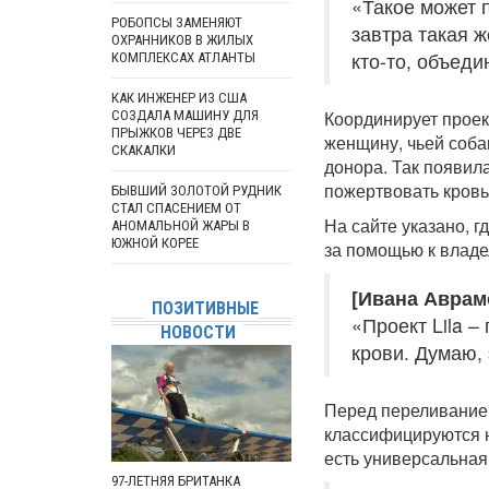
«Такое может 
РОБОПСЫ ЗАМЕНЯЮТ
завтра такая 
ОХРАННИКОВ В ЖИЛЫХ
кто-то, объед
КОМПЛЕКСАХ АТЛАНТЫ
КАК ИНЖЕНЕР ИЗ США
Координирует проек
СОЗДАЛА МАШИНУ ДЛЯ
ПРЫЖКОВ ЧЕРЕЗ ДВЕ
женщину, чьей соба
СКАКАЛКИ
донора. Так появила
пожертвовать кровь
БЫВШИЙ ЗОЛОТОЙ РУДНИК
СТАЛ СПАСЕНИЕМ ОТ
На сайте указано, 
АНОМАЛЬНОЙ ЖАРЫ В
ЮЖНОЙ КОРЕЕ
за помощью к владе
[Ивана Аврамо
ПОЗИТИВНЫЕ
«Проект Lila –
НОВОСТИ
крови. Думаю,
Перед переливанием
классифицируются н
есть универсальная 
97-ЛЕТНЯЯ БРИТАНКА