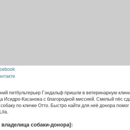
cebook
онтакте
тний питбультерьер Гэндальф пришли в ветеринарную клин
да Исидро-Касанова с благородной миссией. Смелый пёс сд
 собаку по кличке Отто. Быстро найти для неё донора помо
ila.
 владелица собаки-донора]: