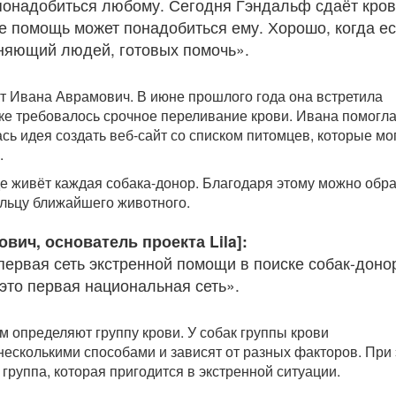
понадобиться любому. Сегодня Гэндальф сдаёт кров
же помощь может понадобиться ему. Хорошо, когда ес
иняющий людей, готовых помочь».
т Ивана Аврамович. В июне прошлого года она встретила
ке требовалось срочное переливание крови. Ивана помогла
сь идея создать веб-сайт со списком питомцев, которые мо
.
где живёт каждая собака-донор. Благодаря этому можно обр
льцу ближайшего животного.
вич, основатель проекта Lila]:
 первая сеть экстренной помощи в поиске собак-доно
 это первая национальная сеть».
 определяют группу крови. У собак группы крови
есколькими способами и зависят от разных факторов. При
группа, которая пригодится в экстренной ситуации.