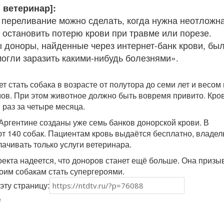
 ветеринар]:
 переливание можно сделать, когда нужна неотложн
 остановить потерю крови при травме или порезе.
ы доноры, найденные через интернет-банк крови, бы
могли заразить какими-нибудь болезнями».
 стать собака в возрасте от полутора до семи лет и весом
ов. При этом животное должно быть вовремя привито. Кро
 раз за четыре месяца.
 Аргентине созданы уже семь банков донорской крови. В
т 140 собак. Пациентам кровь выдаётся бесплатно, владе
ачивать только услуги ветеринара.
екта надеется, что доноров станет ещё больше. Она призы
оим собакам стать супергероями.
эту страницу:
е