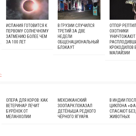
ИСПАНИЯ ГОТОВИТСЯ К
В ГРУЗИИ СЛУЧИЛСЯ
ОТПОР РЕПТИЛ
ПЕРВОМУ СОЛНЕЧНОМУ
ТРЕТИЙ ЗА ДВЕ
ОХОТНИКИ
ЗАТМЕНИЮ БОЛЕЕ ЧЕМ
НЕДЕЛИ
УНИЧТОЖАЮТ
ЗА 100 ЛЕТ
ОБЩЕНАЦИОНАЛЬНЫЙ
РАСПЛОДИВШ
БЛЭКАУТ
КРОКОДИЛОВ 
МАЛАЙЗИИ
:
ОПЕРА ДЛЯ КОРОВ: КАК
МЕКСИКАНСКИЙ
В ИНДИИ ПОСЛ
ВЕТЕРИНАР ЛЕЧИТ
ЗООПАРК ПОКАЗАЛ
ЦИКЛОНА «ФА
БУРЁНОК ОТ
ДЕТЁНЫША РЕДКОГО
СПАСАЮТ БЕ
МЕЛАНХОЛИИ
ЧЁРНОГО ЯГУАРА
ЖИВОТНЫХ