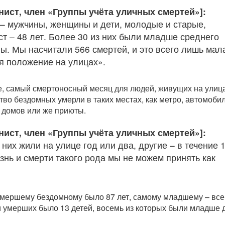
нист, член «Группы учёта уличных смертей»]:
– мужчины, женщины и дети, молодые и старые,
ст – 48 лет. Более 30 из них были младше среднего
ны. Мы насчитали 566 смертей, и это всего лишь мал
ая положение на улицах».
е, самый смертоносный месяц для людей, живущих на улиц
во бездомных умерли в таких местах, как метро, автомоби
 домов или же приюты.
нист, член «Группы учёта уличных смертей»]:
них жили на улице год или два, другие – в течение 
знь и смерти такого рода мы не можем принять как
мершему бездомному было 87 лет, самому младшему – все
и умерших было 13 детей, восемь из которых были младше 