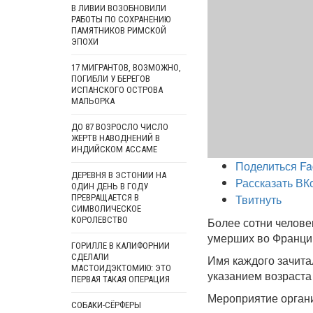
В ЛИВИИ ВОЗОБНОВИЛИ
РАБОТЫ ПО СОХРАНЕНИЮ
ПАМЯТНИКОВ РИМСКОЙ
ЭПОХИ
17 МИГРАНТОВ, ВОЗМОЖНО,
ПОГИБЛИ У БЕРЕГОВ
ИСПАНСКОГО ОСТРОВА
МАЛЬОРКА
ДО 87 ВОЗРОСЛО ЧИСЛО
ЖЕРТВ НАВОДНЕНИЙ В
ИНДИЙСКОМ АССАМЕ
Поделиться Fa
ДЕРЕВНЯ В ЭСТОНИИ НА
Рассказать ВК
ОДИН ДЕНЬ В ГОДУ
Твитнуть
ПРЕВРАЩАЕТСЯ В
СИМВОЛИЧЕСКОЕ
КОРОЛЕВСТВО
Более сотни челове
умерших во Франции
ГОРИЛЛЕ В КАЛИФОРНИИ
СДЕЛАЛИ
Имя каждого зачита
МАСТОИДЭКТОМИЮ: ЭТО
указанием возраста
ПЕРВАЯ ТАКАЯ ОПЕРАЦИЯ
Мероприятие органи
СОБАКИ-СЁРФЕРЫ