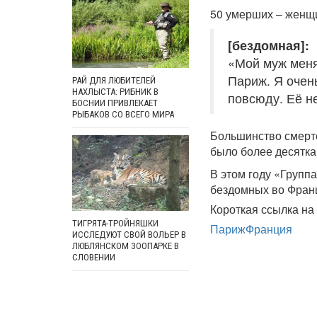
50 умерших – женщи
[бездомная]:
«Мой муж меня
Париж. Я очен
РАЙ ДЛЯ ЛЮБИТЕЛЕЙ
НАХЛЫСТА: РИБНИК В
повсюду. Её не
БОСНИИ ПРИВЛЕКАЕТ
РЫБАКОВ СО ВСЕГО МИРА
Большинство смерте
было более десятка 
В этом году «Групп
бездомных во Фран
Короткая ссылка на 
ТИГРЯТА-ТРОЙНЯШКИ
Париж
Франция
ИССЛЕДУЮТ СВОЙ ВОЛЬЕР В
ЛЮБЛЯНСКОМ ЗООПАРКЕ В
СЛОВЕНИИ