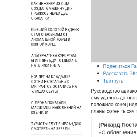
КАК ИНЖЕНЕР ИЗ США
СОЗДАЛА МАШИНУ ДЛЯ
ПРЫЖКОВ ЧЕРЕЗ ДВЕ
СКАКАЛКИ
БЫВШИЙ ЗОЛОТОЙ РУДНИК
СТАЛ СПАСЕНИЕМ ОТ
АНОМАЛЬНОЙ ЖАРЫ В
ЮЖНОЙ КОРЕЕ
АЛЬТЕРНАТИВА КУРОРТАМ:
ЕГИПТЯНЕ ЕДУТ ОТДЫХАТЬ
Поделиться Fa
НА ПЛЯЖИ НИЛА
Рассказать ВК
НОЧЛЕГ НА КЛАДБИЩЕ:
Твитнуть
СОТНИ НЕЛЕГАЛЬНЫХ
МИГРАНТОВ ОСТАЛИСЬ НА
Руководство авиако
УЛИЦАХ СЕУТЫ
ему удалось догово
С ДРОНА ПОКАЗАЛИ
положило конец нед
МАСШТАБЫ НАВОДНЕНИЙ НА
планы сотен тысяч 
ЮГЕ ЧИЛИ
[Рикард Гюста
ТУРИСТЫ ЕДУТ В ИРЛАНДИЮ
СМОТРЕТЬ НА ЗВЁЗДЫ
«С облегчение