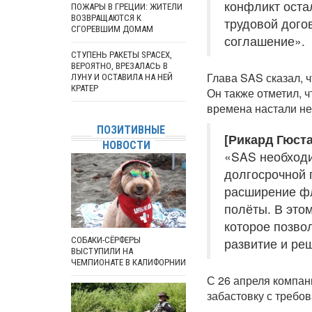
конфликт оста
ПОЖАРЫ В ГРЕЦИИ: ЖИТЕЛИ
ВОЗВРАЩАЮТСЯ К
трудовой дого
СГОРЕВШИМ ДОМАМ
соглашение».
СТУПЕНЬ РАКЕТЫ SPACEX,
ВЕРОЯТНО, ВРЕЗАЛАСЬ В
Глава SAS сказал, 
ЛУНУ И ОСТАВИЛА НА НЕЙ
КРАТЕР
Он также отметил, 
времена настали не 
ПОЗИТИВНЫЕ
[Рикард Гюста
НОВОСТИ
«SAS необходи
долгосрочной 
расширение фл
полёты. В этом
которое позво
СОБАКИ-СЁРФЕРЫ
развитие и ре
ВЫСТУПИЛИ НА
ЧЕМПИОНАТЕ В КАЛИФОРНИИ
С 26 апреля компан
забастовку с требо