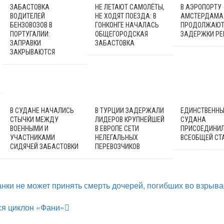
ЗАБАСТОВКА
НЕ ЛЕТАЮТ САМОЛЁТЫ,
В АЭРОПОРТУ
ВОДИТЕЛЕЙ
НЕ ХОДЯТ ПОЕЗДА: В
АМСТЕРДАМА
БЕНЗОВОЗОВ В
ГОНКОНГЕ НАЧАЛАСЬ
ПРОДОЛЖАЮТ
ПОРТУГАЛИИ:
ОБЩЕГОРОДСКАЯ
ЗАДЕРЖКИ РЕ
ЗАПРАВКИ
ЗАБАСТОВКА
ЗАКРЫВАЮТСЯ
В СУДАНЕ НАЧАЛИСЬ
В ТУРЦИИ ЗАДЕРЖАЛИ
ЕДИНСТВЕННЫ
СТЫЧКИ МЕЖДУ
ЛИДЕРОВ КРУПНЕЙШЕЙ
СУДАНА
ВОЕННЫМИ И
В ЕВРОПЕ СЕТИ
ПРИСОЕДИНИЛ
УЧАСТНИКАМИ
НЕЛЕГАЛЬНЫХ
ВСЕОБЩЕЙ СТ
СИДЯЧЕЙ ЗАБАСТОВКИ
ПЕРЕВОЗЧИКОВ
ки не может принять смерть дочерей, погибших во взрыва
я циклон «Фани»