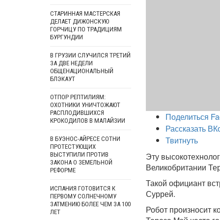
СТАРИННАЯ МАСТЕРСКАЯ
ДЕЛАЕТ ДИЖОНСКУЮ
ГОРЧИЦУ ПО ТРАДИЦИЯМ
БУРГУНДИИ
В ГРУЗИИ СЛУЧИЛСЯ ТРЕТИЙ
ЗА ДВЕ НЕДЕЛИ
ОБЩЕНАЦИОНАЛЬНЫЙ
БЛЭКАУТ
ОТПОР РЕПТИЛИЯМ:
ОХОТНИКИ УНИЧТОЖАЮТ
РАСПЛОДИВШИХСЯ
Поделиться Fa
КРОКОДИЛОВ В МАЛАЙЗИИ
Рассказать ВК
Твитнуть
В БУЭНОС-АЙРЕСЕ СОТНИ
ПРОТЕСТУЮЩИХ
ВЫСТУПИЛИ ПРОТИВ
Эту высокотехнолог
ЗАКОНА О ЗЕМЕЛЬНОЙ
Великобритании Тер
РЕФОРМЕ
Такой официант вст
ИСПАНИЯ ГОТОВИТСЯ К
Суррей.
ПЕРВОМУ СОЛНЕЧНОМУ
ЗАТМЕНИЮ БОЛЕЕ ЧЕМ ЗА 100
Робот произносит к
ЛЕТ