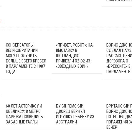
:
КОНСЕРВАТОРЫ
«ПРИВЕТ, РОБОТ»: НА
БОРИС ДЖОН
ВЕЛИКОБРИТАНИИ
ВЫСТАВКУ В
СДЕЛАЛ ПАУЗ
МОГУТ ПОЛУЧИТЬ
ШОТЛАНДИЮ
РАССМОТРЕН
БОЛЬШЕ ВСЕГО КРЕСЕЛ
ПРИВЕЗЛИ R2-D2 ИЗ
ДОГОВОРА О
В ПАРЛАМЕНТЕ С 1987
«ЗВЁЗДНЫХ ВОЙН»
«БРЕКСИТЕ» В
ГОДА
ПАРЛАМЕНТЕ
60 ЛЕТ АСТЕРИКСУ И
БУКИНГЕМСКИЙ
БРИТАНСКИЙ 
ОБЕЛИКСУ: В МЕТРО
ДВОРЕЦ ВЕРНУЛ
БОРИС ДЖОН
ПАРИЖА ПОЯВИЛИСЬ
ИГРУШКУ РЕБЁНКУ ИЗ
ПОТЕРПЕЛ ДВ
ЗАБАВНЫЕ ГАЛЛЫ
АВСТРАЛИИ
ПОРАЖЕНИЯ З
ВЕЧЕР