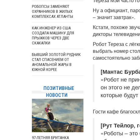
Тереза Мэй часто го
РОБОПСЫ ЗАМЕНЯЮТ
Ну а официант, паро
ОХРАННИКОВ В ЖИЛЫХ
– значит завтрак».
КОМПЛЕКСАХ АТЛАНТЫ
Кстати, похоже зву
КАК ИНЖЕНЕР ИЗ США
дикторы телевидени
СОЗДАЛА МАШИНУ ДЛЯ
ПРЫЖКОВ ЧЕРЕЗ ДВЕ
Робот Тереза с лёг
СКАКАЛКИ
выбрать номер стол
БЫВШИЙ ЗОЛОТОЙ РУДНИК
самостоятельно заби
СТАЛ СПАСЕНИЕМ ОТ
АНОМАЛЬНОЙ ЖАРЫ В
ЮЖНОЙ КОРЕЕ
[Мантас Бурба
«Робот не прин
он этого не де
ПОЗИТИВНЫЕ
которые будут 
НОВОСТИ
Гости кафе благоск
[Рут Тейлор, 
«Роботы – это
97-ЛЕТНЯЯ БРИТАНКА