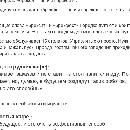
ворила «брексит – значит брексит».
дируя её, выдаёт «брекфест – значит брекфест», то есть «
чащие слова «брексит» и «брекфест» нередко путают и брит
я, и политики. Это стало поводом для многочисленных шуто
костью обслуживает 15 столиков. Управлять ею просто. Нуж
а и нажать пуск. Правда, гостям чайного заведения приход
рать заказ с подноса.
, сотрудник кафе]:
имает заказов и не ставит на стол напитки и еду. По
лает, но, думаю, в будущем создадут таких роботов,
на это способны».
лонны к необычной официантке.
гостья кафе]:
 будущее, и это очень эффективный способ