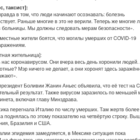
, таксист]:
правда в том, что люди начинают осознавать: болезнь
ствует. Раньше многие в это не верили. Теперь же многие 
в больницы. Мы должны следовать мерам безопасности».
 местные жители боятся, что могилы умерших от COVID-19
аражениям.
тная жительница]:
ь нас коронавирусом. Они вчера весь день хоронили людей. 
отные? Мэр ничего не делает, а они хоронят здесь заражён
ажают».
резидент Боливии Жанин Аньес объявила, что её тест на 
тельный результат. Также вирусом заразилось по меньшей 
инета, включая главу Минздрава.
ика перегнала Италию по числу умерших. Там жертв более
на поднялась по этому показателю на четвёртую строку. Вы
ния, Бразилия и США.
талии эпидемия замедляется, в Мексике ситуация пока
 на фоне того, что некоторые заведения уже начали возоб