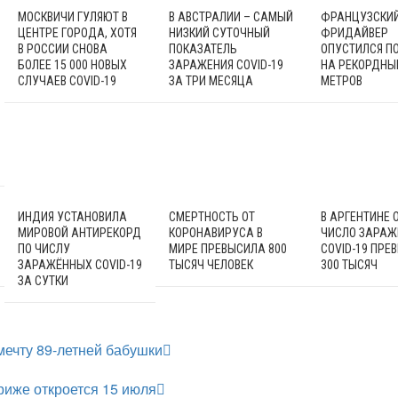
МОСКВИЧИ ГУЛЯЮТ В
В АВСТРАЛИИ – САМЫЙ
ФРАНЦУЗСКИ
ЦЕНТРЕ ГОРОДА, ХОТЯ
НИЗКИЙ СУТОЧНЫЙ
ФРИДАЙВЕР
В РОССИИ СНОВА
ПОКАЗАТЕЛЬ
ОПУСТИЛСЯ П
БОЛЕЕ 15 000 НОВЫХ
ЗАРАЖЕНИЯ COVID-19
НА РЕКОРДНЫЕ
СЛУЧАЕВ COVID-19
ЗА ТРИ МЕСЯЦА
МЕТРОВ
ИНДИЯ УСТАНОВИЛА
СМЕРТНОСТЬ ОТ
В АРГЕНТИНЕ 
МИРОВОЙ АНТИРЕКОРД
КОРОНАВИРУСА В
ЧИСЛО ЗАРА
ПО ЧИСЛУ
МИРЕ ПРЕВЫСИЛА 800
COVID-19 ПРЕ
ЗАРАЖЁННЫХ COVID-19
ТЫСЯЧ ЧЕЛОВЕК
300 ТЫСЯЧ
ЗА СУТКИ
мечту 89-летней бабушки
иже откроется 15 июля