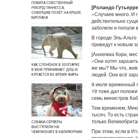
ПОБИЛА СОБСТВЕННЫЙ
[Роландо Гутьеррес
РЕКОРД ГИННЕССА,
СОВЕРШИВ ПОЛЁТ НА КРЫЛЕ
«Случаев много. И 
БИПЛАНА
действительно суще
заболели и попали 
В городе Эль-Альто
приведут к новым з
[Анхелика Кори, мес
«Они хотят заразит
КАК СЛОНЁНОК В ЗООПАРКЕ
же мы? Мы что, жив
В ВЕНЕ ПРИНИМАЕТ ДУШ И
людей. Они всё зар
КУПАЕТСЯ ВО ВРЕМЯ ЖАРЫ
9 июля временный п
19 тоже дал положи
семь министров Каб
Тем временем, Мекс
тысяч. То есть стра
только Великобрита
СОБАКИ-СЁРФЕРЫ
ВЫСТУПИЛИ НА
При этом, если в И
ЧЕМПИОНАТЕ В КАЛИФОРНИИ
противоположная. И