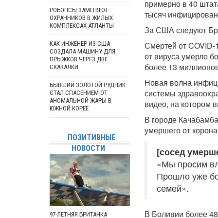
примерно в 40 штат
РОБОПСЫ ЗАМЕНЯЮТ
тысяч инфицирован
ОХРАННИКОВ В ЖИЛЫХ
КОМПЛЕКСАХ АТЛАНТЫ
За США следуют Бр
КАК ИНЖЕНЕР ИЗ США
Смертей от COVID-1
СОЗДАЛА МАШИНУ ДЛЯ
от вируса умерло б
ПРЫЖКОВ ЧЕРЕЗ ДВЕ
более 13 миллионов
СКАКАЛКИ
Новая волна инфиц
БЫВШИЙ ЗОЛОТОЙ РУДНИК
системы здравоохра
СТАЛ СПАСЕНИЕМ ОТ
АНОМАЛЬНОЙ ЖАРЫ В
видео, на котором в
ЮЖНОЙ КОРЕЕ
В городе Качабамба
умершего от корона
ПОЗИТИВНЫЕ
НОВОСТИ
[сосед умерш
«Мы просим вл
Прошло уже бо
семей».
В Боливии более 48
97-ЛЕТНЯЯ БРИТАНКА