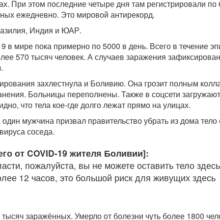
ах. При этом последние четыре дня там регистрировали по 
ных ежедневно. Это мировой антирекорд.
азилия, Индия и ЮАР.
9 в мире пока примерно по 5000 в день. Всего в течение э
олее 570 тысяч человек. А случаев заражения зафиксирова
.
ирования захлестнула и Боливию. Она грозит полным колл
нения. Больницы переполнены. Также в соцсети загружаю
идно, что тела кое-где долго лежат прямо на улицах.
 один мужчина призвал правительство убрать из дома тело 
вируса соседа.
его от COVID-19 жителя Боливии]:
асти, пожалуйста, вы не можете оставить тело здесь
лее 12 часов, это большой риск для живущих здесь
 тысяч заражённых. Умерло от болезни чуть более 1800 чел