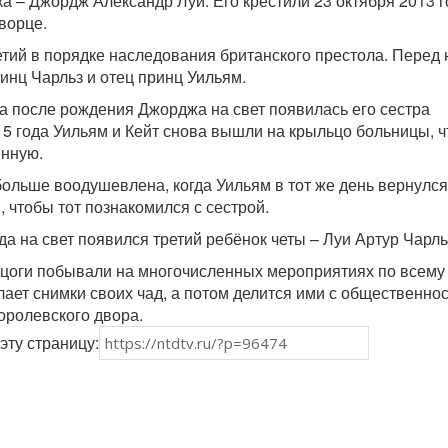
а – Джордж Александр Луи. Его крестили 23 октября 2013 г
ворце.
тий в порядке наследования британского престола. Перед
инц Чарльз и отец принц Уильям.
да после рождения Джорджа на свет появилась его сестра
15 года Уильям и Кейт снова вышли на крыльцо больницы, 
ённую.
ольше воодушевлена, когда Уильям в тот же день вернулся
 чтобы тот познакомился с сестрой.
да на свет появился третий ребёнок четы – Луи Артур Чарль
рцоги побывали на многочисленных мероприятиях по всему
лает снимки своих чад, а потом делится ими с общественно
оролевского двора.
эту страницу: