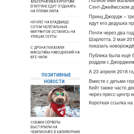
Полное имя мальчик
АЛЬТЕРНАТИВА КУРОРТАМ:
Сент-Джеймсском д
ЕГИПТЯНЕ ЕДУТ ОТДЫХАТЬ
НА ПЛЯЖИ НИЛА
Принц Джордж – тре
идут его дедушка пр
НОЧЛЕГ НА КЛАДБИЩЕ:
СОТНИ НЕЛЕГАЛЬНЫХ
Почти через два го
МИГРАНТОВ ОСТАЛИСЬ НА
УЛИЦАХ СЕУТЫ
Шарлотта. 2 мая 20
показать новорожд
С ДРОНА ПОКАЗАЛИ
МАСШТАБЫ НАВОДНЕНИЙ НА
Публика была ещё б
ЮГЕ ЧИЛИ
роддом с Джорджем,
А 23 апреля 2018 го
ПОЗИТИВНЫЕ
Вместе с детьми ге
НОВОСТИ
Кейт также часто де
через пресс-центр к
Короткая ссылка на 
СОБАКИ-СЁРФЕРЫ
ВЫСТУПИЛИ НА
ЧЕМПИОНАТЕ В КАЛИФОРНИИ