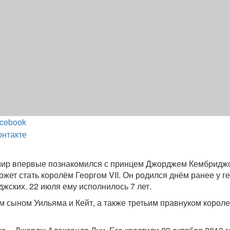
cebook
онтакте
 мир впервые познакомился с принцем Джорджем Кембридж
жет стать королём Георгом VII. Он родился днём ранее у г
джских. 22 июля ему исполнилось 7 лет.
 сыном Уильяма и Кейт, а также третьим правнуком корол