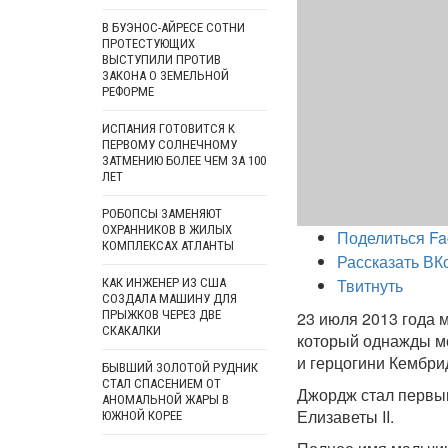
В БУЭНОС-АЙРЕСЕ СОТНИ
ПРОТЕСТУЮЩИХ
ВЫСТУПИЛИ ПРОТИВ
ЗАКОНА О ЗЕМЕЛЬНОЙ
РЕФОРМЕ
ИСПАНИЯ ГОТОВИТСЯ К
ПЕРВОМУ СОЛНЕЧНОМУ
ЗАТМЕНИЮ БОЛЕЕ ЧЕМ ЗА 100
ЛЕТ
РОБОПСЫ ЗАМЕНЯЮТ
ОХРАННИКОВ В ЖИЛЫХ
Поделиться Fa
КОМПЛЕКСАХ АТЛАНТЫ
Рассказать ВК
Твитнуть
КАК ИНЖЕНЕР ИЗ США
СОЗДАЛА МАШИНУ ДЛЯ
ПРЫЖКОВ ЧЕРЕЗ ДВЕ
23 июля 2013 года
СКАКАЛКИ
который однажды мо
и герцогини Кембри
БЫВШИЙ ЗОЛОТОЙ РУДНИК
СТАЛ СПАСЕНИЕМ ОТ
Джордж стал первым
АНОМАЛЬНОЙ ЖАРЫ В
Елизаветы II.
ЮЖНОЙ КОРЕЕ