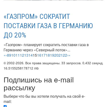
«ГАЗПРОМ» СОКРАТИТ
ПОСТАВКИ ГАЗА В ГЕРМАНИЮ
ДО 20%
«Газпром» планирует сократить поставки газа в
Германию через «Северный поток»...
«
‹
8
9
10
11
12
13
14
15
16
17
18
19
20
21
22
›
»
© 2002-2026. Все права защищены. 33 запросов. 0,432 секунд.
16.5155258178712 mb
Подпишись на e-mail
рассылку
Выбери что бы вы хотели получать на свой e-
mail:
Вечерняя. Каждый вечер вы получаете список