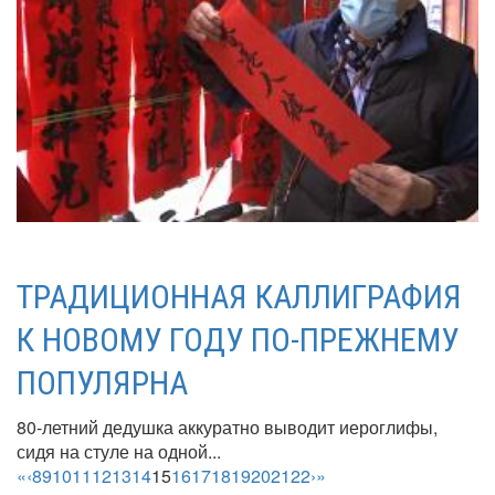
ТРАДИЦИОННАЯ КАЛЛИГРАФИЯ
К НОВОМУ ГОДУ ПО-ПРЕЖНЕМУ
ПОПУЛЯРНА
80-летний дедушка аккуратно выводит иероглифы,
сидя на стуле на одной...
«
‹
8
9
10
11
12
13
14
15
16
17
18
19
20
21
22
›
»