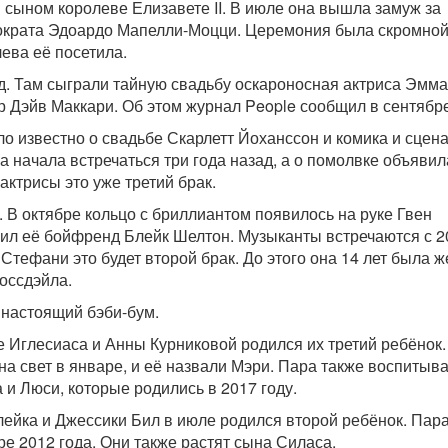
 сыном королеве Елизавете II. В июле она вышла замуж за
ократа Эдоардо Мапелли-Моцци. Церемония была скромной
ева её посетила.
д. Там сыграли тайную свадьбу оскароносная актриса Эмма
р Дэйв Маккари. Об этом журнал People сообщил в сентябре
ло известно о свадьбе Скарлетт Йоханссон и комика и сцен
а начала встречаться три года назад, а о помолвке объявил
актрисы это уже третий брак.
. В октябре кольцо с бриллиантом появилось на руке Гвен
ил её бойфренд Блейк Шелтон. Музыканты встречаются с 2
 Стефани это будет второй брак. До этого она 14 лет была 
оссдэйла.
 настоящий бэби-бум.
е Иглесиаса и Анны Курниковой родился их третий ребёнок.
на свет в январе, и её назвали Мэри. Пара также воспитыв
 и Люси, которые родились в 2017 году.
ейка и Джессики Бил в июле родился второй ребёнок. Пар
ре 2012 года. Они также растят сына Силаса.