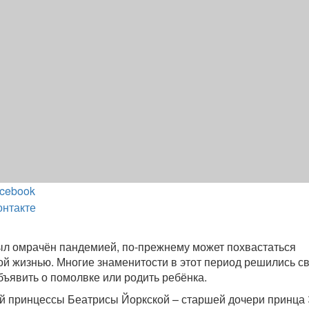
cebook
онтакте
 был омрачён пандемией, по-прежнему может похвастаться
й жизнью. Многие знаменитости в этот период решились св
бъявить о помолвке или родить ребёнка.
й принцессы Беатрисы Йоркской – старшей дочери принца