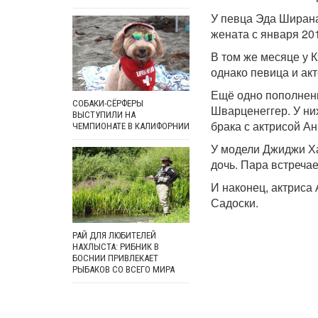
У певца Эда Ширана
жената с января 20
В том же месяце у 
однако певица и ак
Ещё одно пополнени
СОБАКИ-СЁРФЕРЫ
Шварценеггер. У ни
ВЫСТУПИЛИ НА
брака с актрисой А
ЧЕМПИОНАТЕ В КАЛИФОРНИИ
У модели Джиджи Ха
дочь. Пара встречае
И наконец, актриса
Садоски.
РАЙ ДЛЯ ЛЮБИТЕЛЕЙ
НАХЛЫСТА: РИБНИК В
БОСНИИ ПРИВЛЕКАЕТ
РЫБАКОВ СО ВСЕГО МИРА