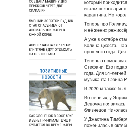
который приходится
СОЗДАЛА МАШИНУ ДЛЯ
ПРЫЖКОВ ЧЕРЕЗ ДВЕ
итальянского арист
СКАКАЛКИ
карантина. Но корол
БЫВШИЙ ЗОЛОТОЙ РУДНИК
Теперь про Голливу
СТАЛ СПАСЕНИЕМ ОТ
и её жених режиссё
АНОМАЛЬНОЙ ЖАРЫ В
ЮЖНОЙ КОРЕЕ
А уже в октябре ста
Колина Джоста. Пар
АЛЬТЕРНАТИВА КУРОРТАМ:
ЕГИПТЯНЕ ЕДУТ ОТДЫХАТЬ
прошлого года. Для 
НА ПЛЯЖИ НИЛА
Теперь о помолвках
Стефани. Его подар
ПОЗИТИВНЫЕ
года. Для 51-летней
НОВОСТИ
музыканта Гэвина Р
В 2020-м также был
Во-первых, у Энрик
Девочка появилась 
близнецов Николаса
КАК СЛОНЁНОК В ЗООПАРКЕ
У Джастина Тимберл
В ВЕНЕ ПРИНИМАЕТ ДУШ И
поженилась в октяб
КУПАЕТСЯ ВО ВРЕМЯ ЖАРЫ