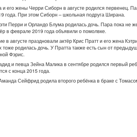
 и его жены Черри Сиборн в августе родился первенец. П
19 года. При этом Сиборн – школьная подруга Ширана.
Кэти Перри и Орландо Блума родилась дочь. Пара пока не ж
тёр в феврале 2019 года объявили о помолвке.
е в августе праздновали актёр Крис Пратт и его жена Кэтр
х тоже родилась дочь. У Пратта также есть сын от предыду
нной Фэрис.
дид и певца Зейна Малика в сентябре родился первый реб
тся с конца 2015 года.
 Аманда Сейфрид родила второго ребёнка в браке с Томасо