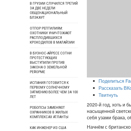
В ГРУЗИИ СЛУЧИЛСЯ ТРЕТИЙ
ЗА ДВЕ НЕДЕЛИ
ОБЩЕНАЦИОНАЛЬНЫЙ
БЛЭКАУТ
ОТПОР РЕПТИЛИЯМ:
ОХОТНИКИ УНИЧТОЖАЮТ
РАСПЛОДИВШИХСЯ
КРОКОДИЛОВ В МАЛАЙЗИИ
В БУЭНОС-АЙРЕСЕ СОТНИ
ПРОТЕСТУЮЩИХ
ВЫСТУПИЛИ ПРОТИВ
ЗАКОНА О ЗЕМЕЛЬНОЙ
РЕФОРМЕ
Поделиться Fa
ИСПАНИЯ ГОТОВИТСЯ К
Рассказать ВК
ПЕРВОМУ СОЛНЕЧНОМУ
ЗАТМЕНИЮ БОЛЕЕ ЧЕМ ЗА 100
Твитнуть
ЛЕТ
2020-й год, хоть и
РОБОПСЫ ЗАМЕНЯЮТ
насыщенной светско
ОХРАННИКОВ В ЖИЛЫХ
себя узами брака, о
КОМПЛЕКСАХ АТЛАНТЫ
Начнём с британско
КАК ИНЖЕНЕР ИЗ США