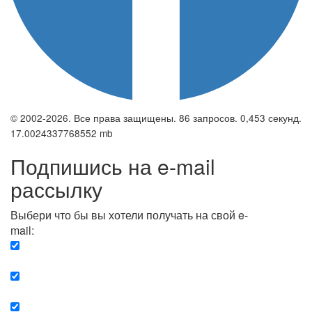
© 2002-2026. Все права защищены. 86 запросов. 0,453 секунд.
17.0024337768552 mb
Подпишись на e-mail
рассылку
Выбери что бы вы хотели получать на свой e-
mail:
Вечерняя. Каждый вечер вы получаете список
сюжетов, о важных и ключевых событиях в мире.
Еженедельная. Вы получаете полную картину о
событиях недели.
Позитив. Вы получается список сюжетов, которые