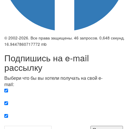
© 2002-2026. Все права защищены. 46 запросов. 0,648 секунд.
16.9447860717772 mb
Подпишись на e-mail
рассылку
Выбери что бы вы хотели получать на свой e-
mail:
Вечерняя. Каждый вечер вы получаете список
сюжетов, о важных и ключевых событиях в мире.
Еженедельная. Вы получаете полную картину о
событиях недели.
Позитив. Вы получается список сюжетов, которые
подарят вам позитивные эмоции и улучшат ваш сон.