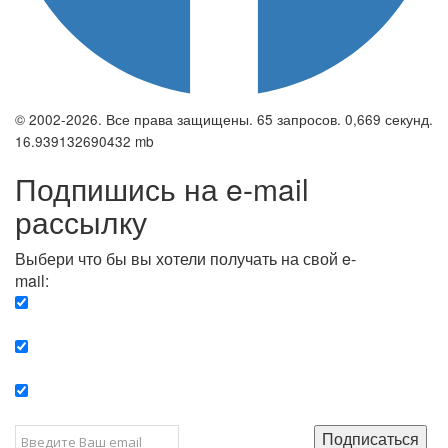
© 2002-2026. Все права защищены. 65 запросов. 0,669 секунд.
16.939132690432 mb
Подпишись на e-mail
рассылку
Выбери что бы вы хотели получать на свой e-
mail:
Вечерняя. Каждый вечер вы получаете список
сюжетов, о важных и ключевых событиях в мире.
Еженедельная. Вы получаете полную картину о
событиях недели.
Позитив. Вы получается список сюжетов, которые
подарят вам позитивные эмоции и улучшат ваш сон.
Подписаться