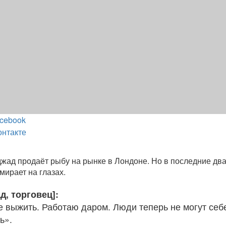
cebook
онтакте
жад продаёт рыбу на рынке в Лондоне. Но в последние дв
мирает на глазах.
, торговец]:
е выжить. Работаю даром. Люди теперь не могут себ
ь».