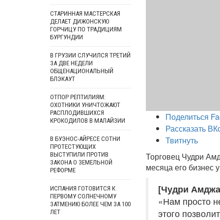
СТАРИННАЯ МАСТЕРСКАЯ
ДЕЛАЕТ ДИЖОНСКУЮ
ГОРЧИЦУ ПО ТРАДИЦИЯМ
БУРГУНДИИ
В ГРУЗИИ СЛУЧИЛСЯ ТРЕТИЙ
ЗА ДВЕ НЕДЕЛИ
ОБЩЕНАЦИОНАЛЬНЫЙ
БЛЭКАУТ
ОТПОР РЕПТИЛИЯМ:
ОХОТНИКИ УНИЧТОЖАЮТ
РАСПЛОДИВШИХСЯ
Поделиться Fa
КРОКОДИЛОВ В МАЛАЙЗИИ
Рассказать ВК
Твитнуть
В БУЭНОС-АЙРЕСЕ СОТНИ
ПРОТЕСТУЮЩИХ
ВЫСТУПИЛИ ПРОТИВ
Торговец Чудри Амд
ЗАКОНА О ЗЕМЕЛЬНОЙ
месяца его бизнес у
РЕФОРМЕ
[Чудри Амджад
ИСПАНИЯ ГОТОВИТСЯ К
ПЕРВОМУ СОЛНЕЧНОМУ
«Нам просто н
ЗАТМЕНИЮ БОЛЕЕ ЧЕМ ЗА 100
этого позволит
ЛЕТ