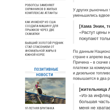
РОБОПСЫ ЗАМЕНЯЮТ
У других рыночных 
ОХРАННИКОВ В ЖИЛЫХ
КОМПЛЕКСАХ АТЛАНТЫ
уменьшились вдвое
КАК ИНЖЕНЕР ИЗ США
[Хама Энин, т
СОЗДАЛА МАШИНУ ДЛЯ
ПРЫЖКОВ ЧЕРЕЗ ДВЕ
«Растут цены н
СКАКАЛКИ
покупают толь
БЫВШИЙ ЗОЛОТОЙ РУДНИК
СТАЛ СПАСЕНИЕМ ОТ
По данным Национа
АНОМАЛЬНОЙ ЖАРЫ В
ЮЖНОЙ КОРЕЕ
стране к апрелю вы
Причина – в скачке
платежи за коммуна
ПОЗИТИВНЫЕ
и дизельное топливо
НОВОСТИ
повышается в два р
[жительница 
«Из-за инфляци
большая часть
меня не хвата
97-ЛЕТНЯЯ БРИТАНКА