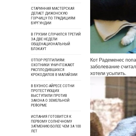
СТАРИННАЯ МАСТЕРСКАЯ
ДЕЛАЕТ ДИЖОНСКУЮ
ГОРЧИЦУ ПО ТРАДИЦИЯМ
БУРГУНДИИ
В ГРУЗИИ СЛУЧИЛСЯ ТРЕТИЙ
ЗА ДВЕ НЕДЕЛИ
ОБЩЕНАЦИОНАЛЬНЫЙ
БЛЭКАУТ
Кот Радеменес попа
ОТПОР РЕПТИЛИЯМ:
ОХОТНИКИ УНИЧТОЖАЮТ
заболевание считал
РАСПЛОДИВШИХСЯ
хотели усыпить.
КРОКОДИЛОВ В МАЛАЙЗИИ
В БУЭНОС-АЙРЕСЕ СОТНИ
ПРОТЕСТУЮЩИХ
ВЫСТУПИЛИ ПРОТИВ
ЗАКОНА О ЗЕМЕЛЬНОЙ
РЕФОРМЕ
ИСПАНИЯ ГОТОВИТСЯ К
ПЕРВОМУ СОЛНЕЧНОМУ
ЗАТМЕНИЮ БОЛЕЕ ЧЕМ ЗА 100
ЛЕТ