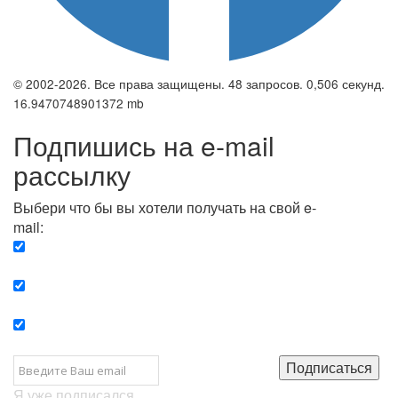
© 2002-2026. Все права защищены. 48 запросов. 0,506 секунд.
16.9470748901372 mb
Подпишись на e-mail
рассылку
Выбери что бы вы хотели получать на свой e-
mail:
Вечерняя. Каждый вечер вы получаете список
сюжетов, о важных и ключевых событиях в мире.
Еженедельная. Вы получаете полную картину о
событиях недели.
Позитив. Вы получается список сюжетов, которые
подарят вам позитивные эмоции и улучшат ваш сон.
Подписаться
Я уже подписался...