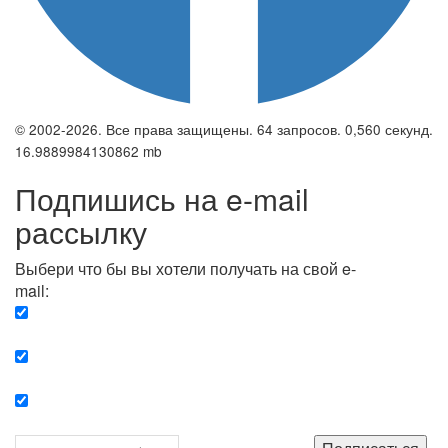
© 2002-2026. Все права защищены. 64 запросов. 0,560 секунд.
16.9889984130862 mb
Подпишись на e-mail
рассылку
Выбери что бы вы хотели получать на свой e-
mail:
Вечерняя. Каждый вечер вы получаете список
сюжетов, о важных и ключевых событиях в мире.
Еженедельная. Вы получаете полную картину о
событиях недели.
Позитив. Вы получается список сюжетов, которые
подарят вам позитивные эмоции и улучшат ваш сон.