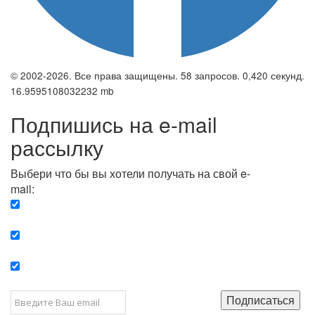
© 2002-2026. Все права защищены. 58 запросов. 0,420 секунд.
16.9595108032232 mb
Подпишись на e-mail
рассылку
Выбери что бы вы хотели получать на свой e-
mail:
Вечерняя. Каждый вечер вы получаете список
сюжетов, о важных и ключевых событиях в мире.
Еженедельная. Вы получаете полную картину о
событиях недели.
Позитив. Вы получается список сюжетов, которые
подарят вам позитивные эмоции и улучшат ваш сон.
Подписаться