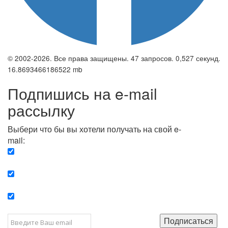
© 2002-2026. Все права защищены. 47 запросов. 0,527 секунд.
16.8693466186522 mb
Подпишись на e-mail
рассылку
Выбери что бы вы хотели получать на свой e-
mail:
Вечерняя. Каждый вечер вы получаете список
сюжетов, о важных и ключевых событиях в мире.
Еженедельная. Вы получаете полную картину о
событиях недели.
Позитив. Вы получается список сюжетов, которые
подарят вам позитивные эмоции и улучшат ваш сон.
Подписаться