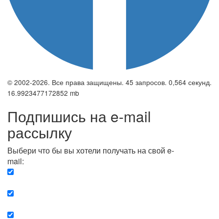
© 2002-2026. Все права защищены. 45 запросов. 0,564 секунд.
16.9923477172852 mb
Подпишись на e-mail
рассылку
Выбери что бы вы хотели получать на свой e-
mail:
Вечерняя. Каждый вечер вы получаете список
сюжетов, о важных и ключевых событиях в мире.
Еженедельная. Вы получаете полную картину о
событиях недели.
Позитив. Вы получается список сюжетов, которые