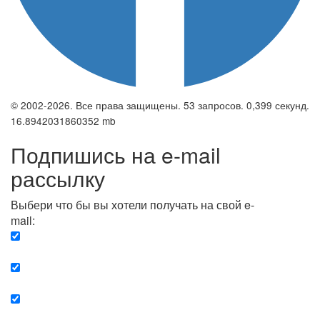
© 2002-2026. Все права защищены. 53 запросов. 0,399 секунд.
16.8942031860352 mb
Подпишись на e-mail
рассылку
Выбери что бы вы хотели получать на свой e-
mail:
Вечерняя. Каждый вечер вы получаете список
сюжетов, о важных и ключевых событиях в мире.
Еженедельная. Вы получаете полную картину о
событиях недели.
Позитив. Вы получается список сюжетов, которые
подарят вам позитивные эмоции и улучшат ваш сон.