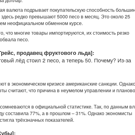
за доллар.
ая валюта подрывает покупательскую способность больши
 здесь редко превышают 5000 песо в месяц. Это около 25
щем неофициальном обменном курсе.
ого, что многие товары импортируются, их стоимость резко
 обвала песо.
Грейс, продавец фруктового льда]:
овый лёд стоил 2 песо, а теперь 50. Почему? Из-за
ют в экономическом кризисе американские санкции. Однак
ты считают, что причина в неумелом управлении и планов
 сомневаются в официальной статистике. Так, по данным вл
ду составила 77%, а в прошлом – 31%. Однако экономисты
стигла трёхзначных показателей.
Кубы]: