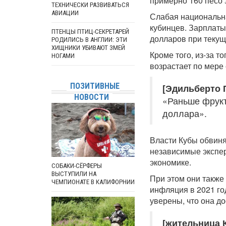
примерно 160 песо 
ТЕХНИЧЕСКИ РАЗВИВАТЬСЯ
АВИАЦИИ
Слабая национальн
кубинцев. Зарплаты
ПТЕНЦЫ ПТИЦ-СЕКРЕТАРЕЙ
долларов при теку
РОДИЛИСЬ В АНГЛИИ: ЭТИ
ХИЩНИКИ УБИВАЮТ ЗМЕЙ
Кроме того, из-за т
НОГАМИ
возрастает по мере
ПОЗИТИВНЫЕ
[Эдильберто 
НОВОСТИ
«Раньше фрукт
доллара».
Власти Кубы обвиня
независимые экспер
экономике.
СОБАКИ-СЁРФЕРЫ
ВЫСТУПИЛИ НА
При этом они также
ЧЕМПИОНАТЕ В КАЛИФОРНИИ
инфляция в 2021 го
уверены, что она до
[жительница 