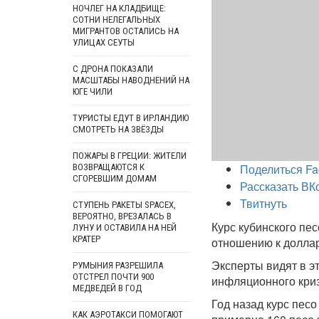
НОЧЛЕГ НА КЛАДБИЩЕ:
СОТНИ НЕЛЕГАЛЬНЫХ
МИГРАНТОВ ОСТАЛИСЬ НА
УЛИЦАХ СЕУТЫ
С ДРОНА ПОКАЗАЛИ
МАСШТАБЫ НАВОДНЕНИЙ НА
ЮГЕ ЧИЛИ
ТУРИСТЫ ЕДУТ В ИРЛАНДИЮ
СМОТРЕТЬ НА ЗВЁЗДЫ
ПОЖАРЫ В ГРЕЦИИ: ЖИТЕЛИ
Поделиться Fa
ВОЗВРАЩАЮТСЯ К
СГОРЕВШИМ ДОМАМ
Рассказать ВК
Твитнуть
СТУПЕНЬ РАКЕТЫ SPACEX,
ВЕРОЯТНО, ВРЕЗАЛАСЬ В
Курс кубинского пе
ЛУНУ И ОСТАВИЛА НА НЕЙ
КРАТЕР
отношению к доллару
Эксперты видят в э
РУМЫНИЯ РАЗРЕШИЛА
ОТСТРЕЛ ПОЧТИ 900
инфляционного криз
МЕДВЕДЕЙ В ГОД
Год назад курс песо
КАК АЭРОТАКСИ ПОМОГАЮТ