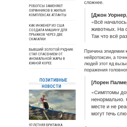
сложнее.
РОБОПСЫ ЗАМЕНЯЮТ
ОХРАННИКОВ В ЖИЛЫХ
[Джон Уорнер
КОМПЛЕКСАХ АТЛАНТЫ
«Всё началось
КАК ИНЖЕНЕР ИЗ США
животных. На 
СОЗДАЛА МАШИНУ ДЛЯ
ПРЫЖКОВ ЧЕРЕЗ ДВЕ
Так что всё ра
СКАКАЛКИ
БЫВШИЙ ЗОЛОТОЙ РУДНИК
Причина эпидемии к
СТАЛ СПАСЕНИЕМ ОТ
нейротоксин, а точ
АНОМАЛЬНОЙ ЖАРЫ В
людей этот яд вызы
ЮЖНОЙ КОРЕЕ
поражения головног
ПОЗИТИВНЫЕ
[Лорен Палмер
НОВОСТИ
«Симптомы дов
ненормально. 
месте и не реа
могут течь слю
97-ЛЕТНЯЯ БРИТАНКА