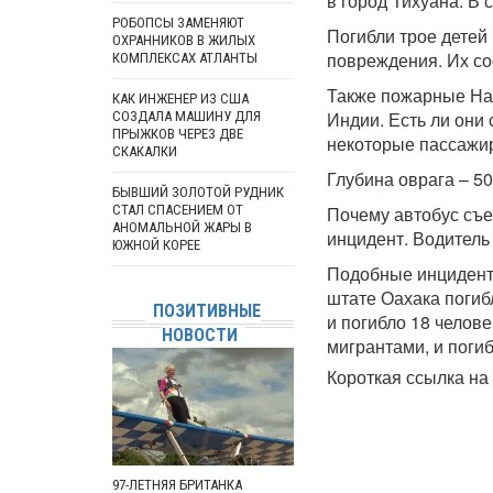
в город Тихуана. В 
РОБОПСЫ ЗАМЕНЯЮТ
Погибли трое детей
ОХРАННИКОВ В ЖИЛЫХ
повреждения. Их со
КОМПЛЕКСАХ АТЛАНТЫ
Также пожарные На
КАК ИНЖЕНЕР ИЗ США
Индии. Есть ли они 
СОЗДАЛА МАШИНУ ДЛЯ
ПРЫЖКОВ ЧЕРЕЗ ДВЕ
некоторые пассажи
СКАКАЛКИ
Глубина оврага – 50
БЫВШИЙ ЗОЛОТОЙ РУДНИК
СТАЛ СПАСЕНИЕМ ОТ
Почему автобус съе
АНОМАЛЬНОЙ ЖАРЫ В
инцидент. Водитель
ЮЖНОЙ КОРЕЕ
Подобные инциденты
штате Оахака погибл
ПОЗИТИВНЫЕ
и погибло 18 челове
НОВОСТИ
мигрантами, и погиб
Короткая ссылка на 
97-ЛЕТНЯЯ БРИТАНКА