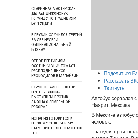
СТАРИННАЯ МАСТЕРСКАЯ
ДЕЛАЕТ ДИЖОНСКУЮ
ГОРЧИЦУ ПО ТРАДИЦИЯМ
БУРГУНДИИ
В ГРУЗИИ СЛУЧИЛСЯ ТРЕТИЙ
ЗА ДВЕ НЕДЕЛИ
ОБЩЕНАЦИОНАЛЬНЫЙ
БЛЭКАУТ
ОТПОР РЕПТИЛИЯМ:
ОХОТНИКИ УНИЧТОЖАЮТ
РАСПЛОДИВШИХСЯ
Поделиться Fa
КРОКОДИЛОВ В МАЛАЙЗИИ
Рассказать ВК
Твитнуть
В БУЭНОС-АЙРЕСЕ СОТНИ
ПРОТЕСТУЮЩИХ
ВЫСТУПИЛИ ПРОТИВ
Автобус сорвался с
ЗАКОНА О ЗЕМЕЛЬНОЙ
Наярит, Мексика
РЕФОРМЕ
В Мексике автобус с
ИСПАНИЯ ГОТОВИТСЯ К
человек.
ПЕРВОМУ СОЛНЕЧНОМУ
ЗАТМЕНИЮ БОЛЕЕ ЧЕМ ЗА 100
Трагедия произошла
ЛЕТ