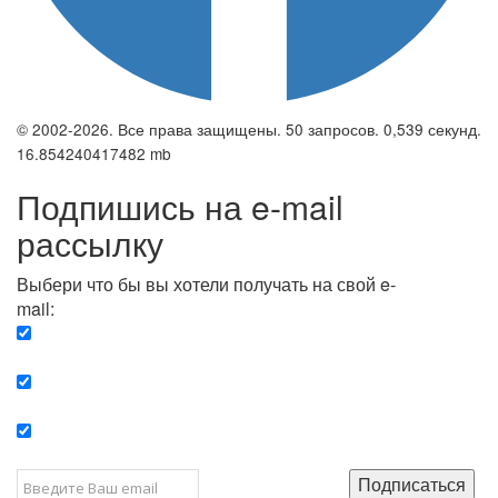
© 2002-2026. Все права защищены. 50 запросов. 0,539 секунд.
16.854240417482 mb
Подпишись на e-mail
рассылку
Выбери что бы вы хотели получать на свой e-
mail:
Вечерняя. Каждый вечер вы получаете список
сюжетов, о важных и ключевых событиях в мире.
Еженедельная. Вы получаете полную картину о
событиях недели.
Позитив. Вы получается список сюжетов, которые
подарят вам позитивные эмоции и улучшат ваш сон.
Подписаться