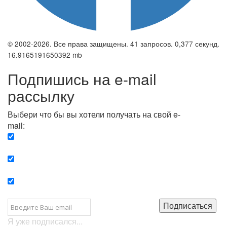
© 2002-2026. Все права защищены. 41 запросов. 0,377 секунд.
16.9165191650392 mb
Подпишись на e-mail
рассылку
Выбери что бы вы хотели получать на свой e-
mail:
Вечерняя. Каждый вечер вы получаете список
сюжетов, о важных и ключевых событиях в мире.
Еженедельная. Вы получаете полную картину о
событиях недели.
Позитив. Вы получается список сюжетов, которые
подарят вам позитивные эмоции и улучшат ваш сон.
Подписаться
Я уже подписался...