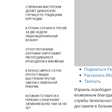
СТАРИННАЯ МАСТЕРСКАЯ
ДЕЛАЕТ ДИЖОНСКУЮ
ГОРЧИЦУ ПО ТРАДИЦИЯМ
БУРГУНДИИ
В ГРУЗИИ СЛУЧИЛСЯ ТРЕТИЙ
ЗА ДВЕ НЕДЕЛИ
ОБЩЕНАЦИОНАЛЬНЫЙ
БЛЭКАУТ
ОТПОР РЕПТИЛИЯМ:
ОХОТНИКИ УНИЧТОЖАЮТ
РАСПЛОДИВШИХСЯ
КРОКОДИЛОВ В МАЛАЙЗИИ
Поделиться Fa
В БУЭНОС-АЙРЕСЕ СОТНИ
Рассказать ВК
ПРОТЕСТУЮЩИХ
ВЫСТУПИЛИ ПРОТИВ
Твитнуть
ЗАКОНА О ЗЕМЕЛЬНОЙ
РЕФОРМЕ
Израиль освободил 
возможным благода
ИСПАНИЯ ГОТОВИТСЯ К
службы безопасност
ПЕРВОМУ СОЛНЕЧНОМУ
ЗАТМЕНИЮ БОЛЕЕ ЧЕМ ЗА 100
доставили в больни
ЛЕТ