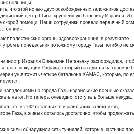
дник больницы]:
ить, что этой ночью двух освобождённых заложников доста
едицинский центр Шиба, крупнейшую больницу Израиля. Их
е скорой помощи. Наши сотрудники провели первичный осм
остоянии».
щают палестинские органы здравоохранения, в результате
 утром в понедельник по южному городу Газы погибло не 
-министр Израиля Биньямин Нетаньяху распорядился, что
и план эвакуации Рафаха, который находится на границе Г
ерен уничтожить четыре батальона ХАМАС, которые, по е
ируются.
 нападениями на города Газы израильские военные сказа
ать на юг. Но теперь, очевидно, отступать больше некуда.
явил, что из 132 оставшихся израильских заложников,
торе Газа, в живых осталось достаточно, чтобы продолжать
ские силы обнаружили сеть туннелей, которые частично пр