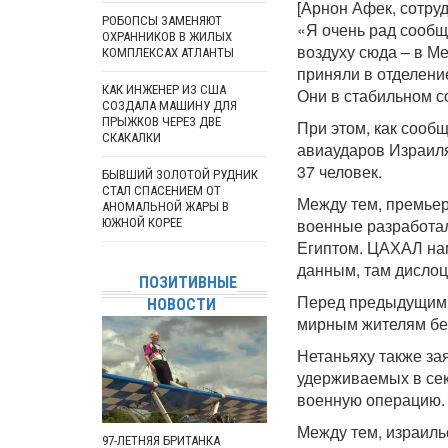
[Арнон Афек, сотру
РОБОПСЫ ЗАМЕНЯЮТ
«Я очень рад сообщ
ОХРАННИКОВ В ЖИЛЫХ
воздуху сюда – в М
КОМПЛЕКСАХ АТЛАНТЫ
приняли в отделени
КАК ИНЖЕНЕР ИЗ США
Они в стабильном с
СОЗДАЛА МАШИНУ ДЛЯ
ПРЫЖКОВ ЧЕРЕЗ ДВЕ
При этом, как сооб
СКАКАЛКИ
авиаударов Израиля
37 человек.
БЫВШИЙ ЗОЛОТОЙ РУДНИК
СТАЛ СПАСЕНИЕМ ОТ
Между тем, премьер
АНОМАЛЬНОЙ ЖАРЫ В
военные разработал
ЮЖНОЙ КОРЕЕ
Египтом. ЦАХАЛ нам
данным, там дислоц
ПОЗИТИВНЫЕ
Перед предыдущими
НОВОСТИ
мирным жителям беж
Нетаньяху также за
удерживаемых в сек
военную операцию.
Между тем, израиль
97-ЛЕТНЯЯ БРИТАНКА