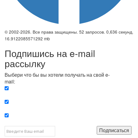
© 2002-2026. Все права защищены. 52 запросов. 0,636 секунд.
16.9122085571292 mb
Подпишись на e-mail
рассылку
Выбери что бы вы хотели получать на свой e-
mail:
Вечерняя. Каждый вечер вы получаете список
сюжетов, о важных и ключевых событиях в мире.
Еженедельная. Вы получаете полную картину о
событиях недели.
Позитив. Вы получается список сюжетов, которые
подарят вам позитивные эмоции и улучшат ваш сон.
Подписаться