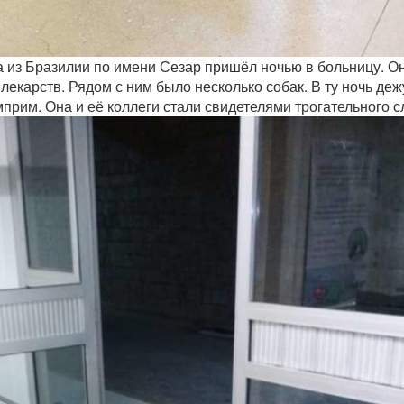
из Бразилии по имени Сезар пришёл ночью в больницу. О
лекарств. Рядом с ним было несколько собак. В ту ночь де
прим. Она и её коллеги стали свидетелями трогательного с