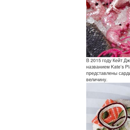
В 2015 году Кейт Д
названием Kate’s P
представлены сарди
величину.