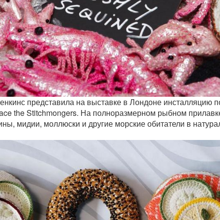
женкинс представила на выставке в Лондоне инсталляцию п
lace the Stitchmongers. На полноразмерном рыбном прилав
ны, мидии, моллюски и другие морские обитатели в натур