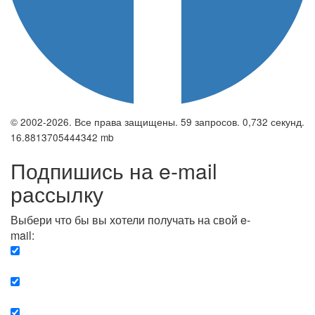
© 2002-2026. Все права защищены. 59 запросов. 0,732 секунд.
16.8813705444342 mb
Подпишись на e-mail
рассылку
Выбери что бы вы хотели получать на свой e-
mail:
Вечерняя. Каждый вечер вы получаете список
сюжетов, о важных и ключевых событиях в мире.
Еженедельная. Вы получаете полную картину о
событиях недели.
Позитив. Вы получается список сюжетов, которые