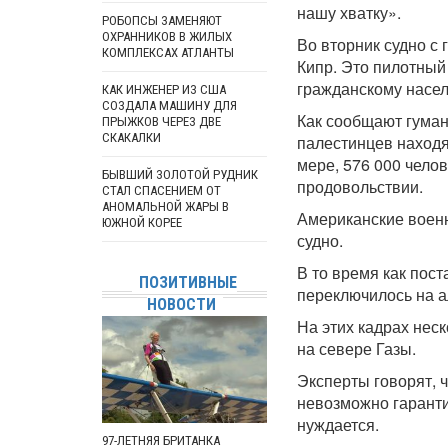
нашу хватку».
РОБОПСЫ ЗАМЕНЯЮТ
ОХРАННИКОВ В ЖИЛЫХ
Во вторник судно с
КОМПЛЕКСАХ АТЛАНТЫ
Кипр. Это пилотный
гражданскому насел
КАК ИНЖЕНЕР ИЗ США
СОЗДАЛА МАШИНУ ДЛЯ
Как сообщают гуман
ПРЫЖКОВ ЧЕРЕЗ ДВЕ
СКАКАЛКИ
палестинцев находя
мере, 576 000 челов
БЫВШИЙ ЗОЛОТОЙ РУДНИК
продовольствии.
СТАЛ СПАСЕНИЕМ ОТ
АНОМАЛЬНОЙ ЖАРЫ В
Американские военн
ЮЖНОЙ КОРЕЕ
судно.
В то время как пос
ПОЗИТИВНЫЕ
переключилось на а
НОВОСТИ
На этих кадрах нес
на севере Газы.
Эксперты говорят, 
невозможно гарантир
нуждается.
97-ЛЕТНЯЯ БРИТАНКА