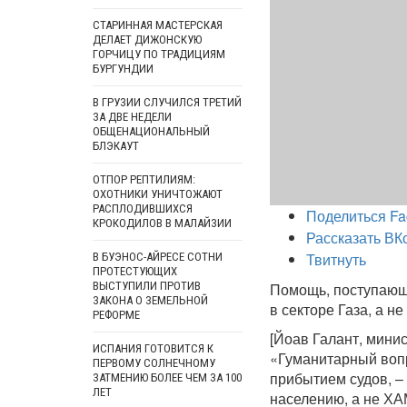
СТАРИННАЯ МАСТЕРСКАЯ
ДЕЛАЕТ ДИЖОНСКУЮ
ГОРЧИЦУ ПО ТРАДИЦИЯМ
БУРГУНДИИ
В ГРУЗИИ СЛУЧИЛСЯ ТРЕТИЙ
ЗА ДВЕ НЕДЕЛИ
ОБЩЕНАЦИОНАЛЬНЫЙ
БЛЭКАУТ
ОТПОР РЕПТИЛИЯМ:
ОХОТНИКИ УНИЧТОЖАЮТ
РАСПЛОДИВШИХСЯ
Поделиться Fa
КРОКОДИЛОВ В МАЛАЙЗИИ
Рассказать ВК
Твитнуть
В БУЭНОС-АЙРЕСЕ СОТНИ
ПРОТЕСТУЮЩИХ
ВЫСТУПИЛИ ПРОТИВ
Помощь, поступающ
ЗАКОНА О ЗЕМЕЛЬНОЙ
в секторе Газа, а 
РЕФОРМЕ
[Йоав Галант, мини
ИСПАНИЯ ГОТОВИТСЯ К
«Гуманитарный вопр
ПЕРВОМУ СОЛНЕЧНОМУ
прибытием судов, –
ЗАТМЕНИЮ БОЛЕЕ ЧЕМ ЗА 100
ЛЕТ
населению, а не Х