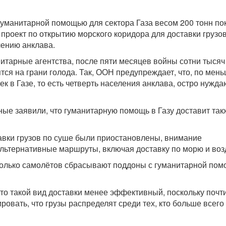
 гуманитарной помощью для сектора Газа весом 200 тонн по
 проект по открытию морского коридора для доставки грузо
ению анклава.
итарные агентства, после пяти месяцев войны сотни тысяч
тся на грани голода. Так, ООН предупреждает, что, по мен
ек в Газе, то есть четверть населения анклава, остро нужда
ые заявили, что гуманитарную помощь в Газу доставит так
тавки грузов по суше были приостановлены, внимание
льтернативные маршруты, включая доставку по морю и воз
колько самолётов сбрасывают поддоны с гуманитарной по
что такой вид доставки менее эффективный, поскольку почт
овать, что грузы распределят среди тех, кто больше всего 