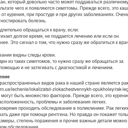
рган, который довольно часто может поддаваться различном
ультате чего и появляются симптомы. Прежде всего, это каш
от курения, при простуде и при других заболеваниях. Очен
ностировать болезнь.
лительно обращаться к врачу, если:
тихает долгое время, не поддается лечению или если он
нее. Это сигнал о том, что нужно сразу же обратиться к врач
ивании видны следы крови.
дин из таких симптомов, то нужно сразу же обращаться за
омощью и не затягивать с диагностикой и лечением.
ение
распространенных видов рака в нашей стране является ра
m.ua/lechenie/lokalizatsii-zlokachestvennykh-opukholey/rak-leg
 могут быть множество факторов. Прежде всего, это курени
асположенность, проблемы и заболевания легких.
вовремя проходить обследование в поликлинике. Рак легки
ать даже при помощи рентгена. Но правда он покажет толь
азмеры, степень поражения и прочие важные детали можно 
ном обследовании.