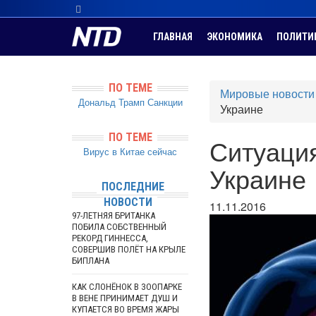
ГЛАВНАЯ
ЭКОНОМИКА
ПОЛИТИ
ПО ТЕМЕ
Мировые новости
Дональд Трамп
Санкции
Украине
ПО ТЕМЕ
Ситуация
Вирус в Китае сейчас
Украине
ПОСЛЕДНИЕ
НОВОСТИ
11.11.2016
97-ЛЕТНЯЯ БРИТАНКА
ПОБИЛА СОБСТВЕННЫЙ
РЕКОРД ГИННЕССА,
СОВЕРШИВ ПОЛЁТ НА КРЫЛЕ
БИПЛАНА
КАК СЛОНЁНОК В ЗООПАРКЕ
В ВЕНЕ ПРИНИМАЕТ ДУШ И
КУПАЕТСЯ ВО ВРЕМЯ ЖАРЫ