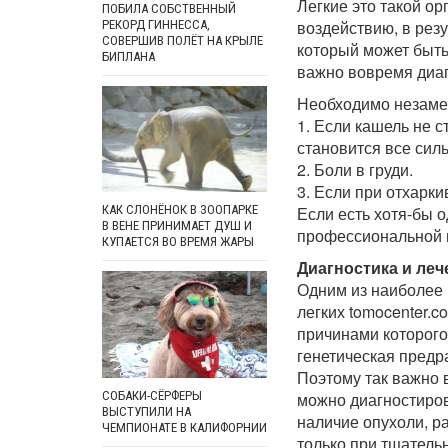
Легкие это такой о
ПОБИЛА СОБСТВЕННЫЙ
воздействию, в рез
РЕКОРД ГИННЕССА,
СОВЕРШИВ ПОЛЁТ НА КРЫЛЕ
который может быть 
БИПЛАНА
важно вовремя диаг
Необходимо незамед
1. Если кашель не с
становится все силь
2. Боли в груди.
3. Если при отхарк
Если есть хотя-бы о
КАК СЛОНЁНОК В ЗООПАРКЕ
В ВЕНЕ ПРИНИМАЕТ ДУШ И
профессиональной п
КУПАЕТСЯ ВО ВРЕМЯ ЖАРЫ
Диагностика и леч
Одним из наиболее 
легких tomocenter.co
причинами которого
генетическая предр
Поэтому так важно 
СОБАКИ-СЁРФЕРЫ
можно диагностиров
ВЫСТУПИЛИ НА
наличие опухоли, р
ЧЕМПИОНАТЕ В КАЛИФОРНИИ
только при тщатель