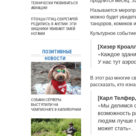
продлится месяц. За
ТЕХНИЧЕСКИ РАЗВИВАТЬСЯ
АВИАЦИИ
Называется меропри
можно будет увидеть
ПТЕНЦЫ ПТИЦ-СЕКРЕТАРЕЙ
танцоров, комиков и
РОДИЛИСЬ В АНГЛИИ: ЭТИ
ХИЩНИКИ УБИВАЮТ ЗМЕЙ
Культурное событие
НОГАМИ
[Хизер Кроалл
ПОЗИТИВНЫЕ
«Каждое здани
НОВОСТИ
У нас тут аэро
В этот раз многие 
рассказать, кто изн
[Карл Телфер,
СОБАКИ-СЁРФЕРЫ
«Мы делимся с
ВЫСТУПИЛИ НА
ЧЕМПИОНАТЕ В КАЛИФОРНИИ
возможность р
людям лучше по
может стать».