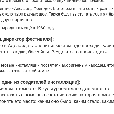
 это время его посетит около двух миллионов человек.
ятие «Аделаида Фриндж». В этот раз в пяти сотнях разных
 около 1200 разных шоу. Также будут выступать 7000 актёр
 других артистов.
 зародилось ещё в 1960 году.
, директор фестиваля]:
е в Аделаиде становится местом, где проходит Фри
статы, лодки, бассейны. Везде что-то происходит».
световые инсталляции посвятили аборигенным народам, чт
ачально жил на этой земле.
 один из создателей инсталляции]:
ветом в темноте. В культурном плане для меня это
ассказать с помощью света историю, которая поможе
нять это место: каким оно было, каким стало, каки