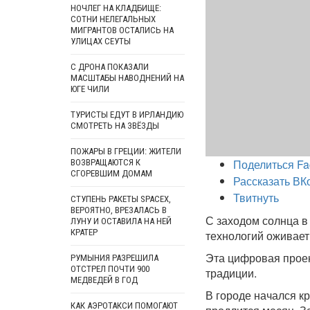
НОЧЛЕГ НА КЛАДБИЩЕ:
СОТНИ НЕЛЕГАЛЬНЫХ
МИГРАНТОВ ОСТАЛИСЬ НА
УЛИЦАХ СЕУТЫ
С ДРОНА ПОКАЗАЛИ
МАСШТАБЫ НАВОДНЕНИЙ НА
ЮГЕ ЧИЛИ
ТУРИСТЫ ЕДУТ В ИРЛАНДИЮ
СМОТРЕТЬ НА ЗВЁЗДЫ
ПОЖАРЫ В ГРЕЦИИ: ЖИТЕЛИ
Поделиться Fa
ВОЗВРАЩАЮТСЯ К
СГОРЕВШИМ ДОМАМ
Рассказать ВК
Твитнуть
СТУПЕНЬ РАКЕТЫ SPACEX,
ВЕРОЯТНО, ВРЕЗАЛАСЬ В
С заходом солнца 
ЛУНУ И ОСТАВИЛА НА НЕЙ
КРАТЕР
технологий оживает
Эта цифровая проек
РУМЫНИЯ РАЗРЕШИЛА
ОТСТРЕЛ ПОЧТИ 900
традиции.
МЕДВЕДЕЙ В ГОД
В городе начался к
КАК АЭРОТАКСИ ПОМОГАЮТ