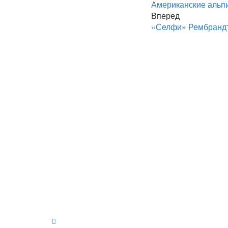
Американские альп
Вперед
«Селфи» Рембрандт