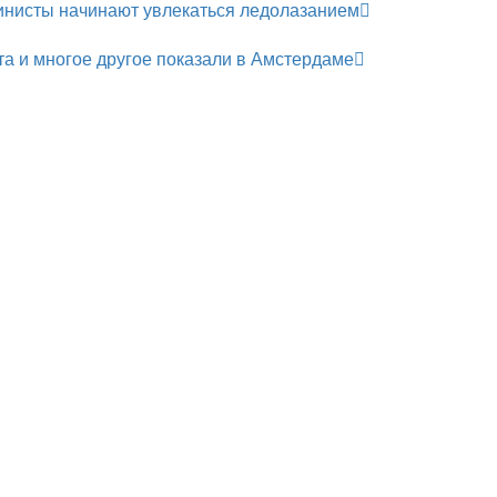
инисты начинают увлекаться ледолазанием
а и многое другое показали в Амстердаме