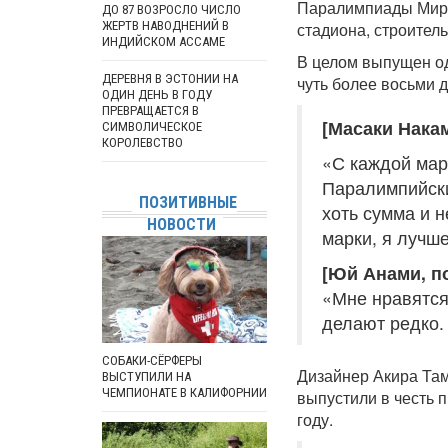
Паралимпиады Мира
ДО 87 ВОЗРОСЛО ЧИСЛО
ЖЕРТВ НАВОДНЕНИЙ В
стадиона, строител
ИНДИЙСКОМ АССАМЕ
В целом выпущен од
ДЕРЕВНЯ В ЭСТОНИИ НА
чуть более восьми 
ОДИН ДЕНЬ В ГОДУ
ПРЕВРАЩАЕТСЯ В
[Масаки Накам
СИМВОЛИЧЕСКОЕ
КОРОЛЕВСТВО
«С каждой мар
Паралимпийских
ПОЗИТИВНЫЕ
хоть сумма и 
НОВОСТИ
марки, я лучш
[Юй Анами, п
«Мне нравятся
делают редко.
СОБАКИ-СЁРФЕРЫ
Дизайнер Акира Там
ВЫСТУПИЛИ НА
ЧЕМПИОНАТЕ В КАЛИФОРНИИ
выпустили в честь 
году.