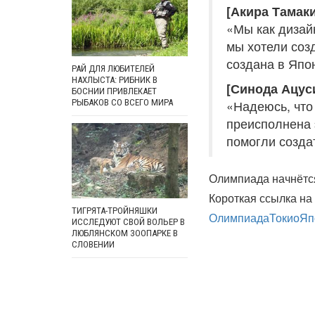
[Акира Тамаки
«Мы как дизайн
мы хотели созд
создана в Япон
РАЙ ДЛЯ ЛЮБИТЕЛЕЙ
НАХЛЫСТА: РИБНИК В
[Синода Ацус
БОСНИИ ПРИВЛЕКАЕТ
«Надеюсь, что
РЫБАКОВ СО ВСЕГО МИРА
преисполнена 
помогли созда
Олимпиада начнётся
Короткая ссылка на 
ТИГРЯТА-ТРОЙНЯШКИ
Олимпиада
Токио
Яп
ИССЛЕДУЮТ СВОЙ ВОЛЬЕР В
ЛЮБЛЯНСКОМ ЗООПАРКЕ В
СЛОВЕНИИ