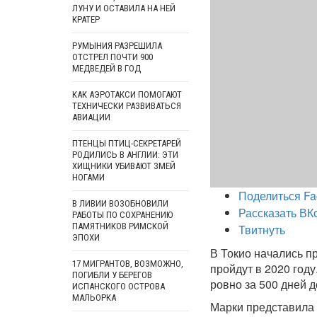
ЛУНУ И ОСТАВИЛА НА НЕЙ
КРАТЕР
РУМЫНИЯ РАЗРЕШИЛА
ОТСТРЕЛ ПОЧТИ 900
МЕДВЕДЕЙ В ГОД
КАК АЭРОТАКСИ ПОМОГАЮТ
ТЕХНИЧЕСКИ РАЗВИВАТЬСЯ
АВИАЦИИ
ПТЕНЦЫ ПТИЦ-СЕКРЕТАРЕЙ
РОДИЛИСЬ В АНГЛИИ: ЭТИ
ХИЩНИКИ УБИВАЮТ ЗМЕЙ
НОГАМИ
Поделиться Fa
В ЛИВИИ ВОЗОБНОВИЛИ
Рассказать ВК
РАБОТЫ ПО СОХРАНЕНИЮ
ПАМЯТНИКОВ РИМСКОЙ
Твитнуть
ЭПОХИ
В Токио начались 
17 МИГРАНТОВ, ВОЗМОЖНО,
пройдут в 2020 год
ПОГИБЛИ У БЕРЕГОВ
ровно за 500 дней д
ИСПАНСКОГО ОСТРОВА
МАЛЬОРКА
Марки представила