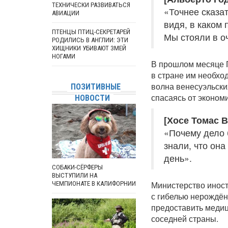
ТЕХНИЧЕСКИ РАЗВИВАТЬСЯ
«Точнее сказат
АВИАЦИИ
видя, в каком 
ПТЕНЦЫ ПТИЦ-СЕКРЕТАРЕЙ
Мы стояли в о
РОДИЛИСЬ В АНГЛИИ: ЭТИ
ХИЩНИКИ УБИВАЮТ ЗМЕЙ
НОГАМИ
В прошлом месяце П
в стране им необхо
волна венесуэльски
ПОЗИТИВНЫЕ
спасаясь от экономи
НОВОСТИ
[Хосе Томас 
«Почему дело 
знали, что она
день».
СОБАКИ-СЁРФЕРЫ
ВЫСТУПИЛИ НА
Министерство иност
ЧЕМПИОНАТЕ В КАЛИФОРНИИ
с гибелью нерождённ
предоставить меди
соседней страны.