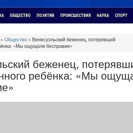
КА
ОБЩЕСТВО
ПОЗИТИВ
ПРОИСШЕСТВИЯ
НАУКА
СПОРТ
»
Общество
»
Венесуэльский беженец, потерявший
бёнка: «Мы ощущали бесправие»
льский беженец, потерявш
нного ребёнка: «Мы ощущ
ие»