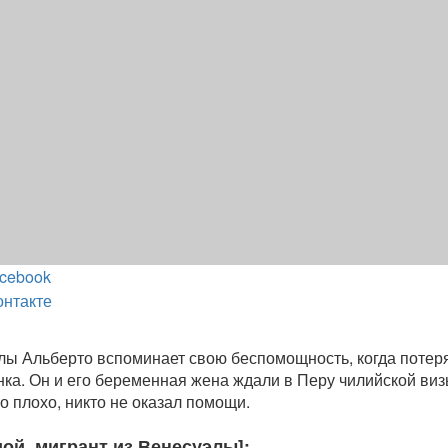
cebook
онтакте
лы Альберто вспоминает свою беспомощность, когда потер
ка. Он и его беременная жена ждали в Перу чилийской виз
о плохо, никто не оказал помощи.
ой, мигрант из Венесуэлы]: