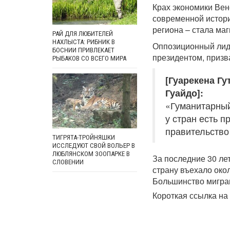
Крах экономики Вен
современной истори
региона – стала ма
РАЙ ДЛЯ ЛЮБИТЕЛЕЙ
НАХЛЫСТА: РИБНИК В
Оппозиционный лиде
БОСНИИ ПРИВЛЕКАЕТ
президентом, призв
РЫБАКОВ СО ВСЕГО МИРА
[Гуарекена Г
Гуайдо]:
«Гуманитарный
у стран есть п
правительство
ТИГРЯТА-ТРОЙНЯШКИ
ИССЛЕДУЮТ СВОЙ ВОЛЬЕР В
ЛЮБЛЯНСКОМ ЗООПАРКЕ В
За последние 30 лет
СЛОВЕНИИ
страну въехало окол
Большинство мигран
Короткая ссылка на 