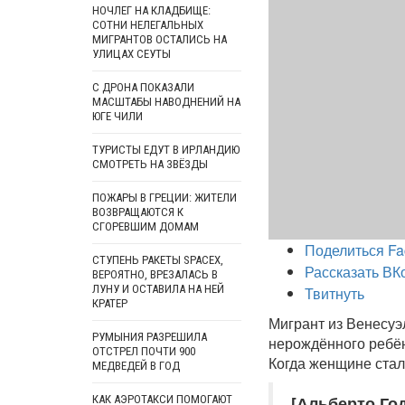
НОЧЛЕГ НА КЛАДБИЩЕ:
СОТНИ НЕЛЕГАЛЬНЫХ
МИГРАНТОВ ОСТАЛИСЬ НА
УЛИЦАХ СЕУТЫ
С ДРОНА ПОКАЗАЛИ
МАСШТАБЫ НАВОДНЕНИЙ НА
ЮГЕ ЧИЛИ
ТУРИСТЫ ЕДУТ В ИРЛАНДИЮ
СМОТРЕТЬ НА ЗВЁЗДЫ
ПОЖАРЫ В ГРЕЦИИ: ЖИТЕЛИ
ВОЗВРАЩАЮТСЯ К
СГОРЕВШИМ ДОМАМ
Поделиться Fa
СТУПЕНЬ РАКЕТЫ SPACEX,
Рассказать ВК
ВЕРОЯТНО, ВРЕЗАЛАСЬ В
ЛУНУ И ОСТАВИЛА НА НЕЙ
Твитнуть
КРАТЕР
Мигрант из Венесуэ
РУМЫНИЯ РАЗРЕШИЛА
нерождённого ребён
ОТСТРЕЛ ПОЧТИ 900
Когда женщине стал
МЕДВЕДЕЙ В ГОД
[Альберто Год
КАК АЭРОТАКСИ ПОМОГАЮТ