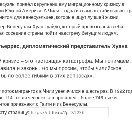
есуэлы привёл к крупнейшему миграционному кризису в
и Южной Америки. А Чили – одна из самых стабильных стр
гнитом для венесуэльцев, которые ищут лучшей жизни.
р Венесуэлы Хуан Гуайдо, который провозгласил себя
ал соседние страны пойти навстречу бегущим людям.
утьеррес, дипломатический представитель Хуана
 кризис – это настоящая катастрофа. Мы понимаем,
равила и законы. Но мы просим, чтобы чилийское
 было более гибким в этих вопросах».
 поток мигрантов в Чили увеличился в шесть раз. В 1992 го
о 114 тысяч человек, а в прошлом – более 746 тысяч.
тов приезжают с Гаити и из Венесуэлы.
эту страницу: