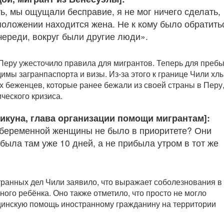
ь, мы ощущали бесправие, я не мог ничего сделать,
положении находится жена. Не к кому было обратить
череди, вокруг были другие люди».
еру ужесточило правила для мигрантов. Теперь для преб
димы загранпаспорта и визы. Из-за этого к границе Чили хл
х беженцев, которые ранее бежали из своей страны в Перу
ческого кризиса.
Викуна, глава организации помощи мигрантам]:
беременной женщины не было в приоритете? Они
 была там уже 10 дней, а не прибыла утром в тот же
ранных дел Чили заявило, что выражает соболезнования в
ого ребёнка. Оно также отметило, что просто не могло
цинскую помощь иностранному гражданину на территории