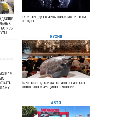
ТУРИСТЫ ЕДУТ В ИРЛАНДИЮ СМОТРЕТЬ НА
ЛАДБИЩЕ:
ЗВЁЗДЫ
АЛЬНЫХ
СТАЛИСЬ
ЕУТЫ
КУХНЯ
АСЛИ 19
РЫХ
РОЖАТЬ
$270 ТЫС. ОТДАЛИ ЗА ГОЛУБОГО ТУНЦА НА
НОВОГОДНЕМ АУКЦИОНЕ В ЯПОНИИ
ОДАЖУ
АВТО