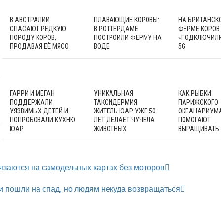
В АВСТРАЛИИ
ПЛАВАЮЩИЕ КОРОВЫ:
НА БРИТАНСК
СПАСАЮТ РЕДКУЮ
В РОТТЕРДАМЕ
ФЕРМЕ КОРОВ
ПОРОДУ КОРОВ,
ПОСТРОИЛИ ФЕРМУ НА
«ПОДКЛЮЧИЛИ
ПРОДАВАЯ ЕЁ МЯСО
ВОДЕ
5G
ГАРРИ И МЕГАН
УНИКАЛЬНАЯ
КАК РЫБКИ
ПОДДЕРЖАЛИ
ТАКСИДЕРМИЯ:
ПАРИЖСКОГО
УЯЗВИМЫХ ДЕТЕЙ И
ЖИТЕЛЬ ЮАР УЖЕ 50
ОКЕАНАРИУМ
ПОПРОБОВАЛИ КУХНЮ
ЛЕТ ДЕЛАЕТ ЧУЧЕЛА
ПОМОГАЮТ
ЮАР
ЖИВОТНЫХ
ВЫРАЩИВАТЬ
язаются на самодельных картах без моторов
 пошли на спад, но людям некуда возвращаться