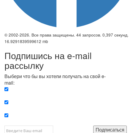
© 2002-2026. Все права защищены. 44 запросов. 0,397 секунд.
16.9291839599612 mb
Подпишись на e-mail
рассылку
Выбери что бы вы хотели получать на свой e-
mail:
Вечерняя. Каждый вечер вы получаете список
сюжетов, о важных и ключевых событиях в мире.
Еженедельная. Вы получаете полную картину о
событиях недели.
Позитив. Вы получается список сюжетов, которые
подарят вам позитивные эмоции и улучшат ваш сон.
Подписаться