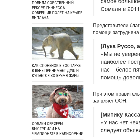
самое большое
ПОБИЛА СОБСТВЕННЫЙ
Сомали в 2011
РЕКОРД ГИННЕССА,
СОВЕРШИВ ПОЛЁТ НА КРЫЛЕ
БИПЛАНА
Представители благ
помощи затруднена 
[Лука Руссо, 
«Мы не уверен
наиболее пост
КАК СЛОНЁНОК В ЗООПАРКЕ
нас – белое пя
В ВЕНЕ ПРИНИМАЕТ ДУШ И
помощь довол
КУПАЕТСЯ ВО ВРЕМЯ ЖАРЫ
При этом правитель
заявляет ООН.
[Митику Касс
«У нас нет нех
СОБАКИ-СЁРФЕРЫ
следует объяв
ВЫСТУПИЛИ НА
ЧЕМПИОНАТЕ В КАЛИФОРНИИ