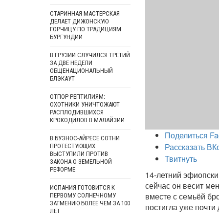
СТАРИННАЯ МАСТЕРСКАЯ
ДЕЛАЕТ ДИЖОНСКУЮ
ГОРЧИЦУ ПО ТРАДИЦИЯМ
БУРГУНДИИ
В ГРУЗИИ СЛУЧИЛСЯ ТРЕТИЙ
ЗА ДВЕ НЕДЕЛИ
ОБЩЕНАЦИОНАЛЬНЫЙ
БЛЭКАУТ
ОТПОР РЕПТИЛИЯМ:
ОХОТНИКИ УНИЧТОЖАЮТ
РАСПЛОДИВШИХСЯ
КРОКОДИЛОВ В МАЛАЙЗИИ
Поделиться Fa
В БУЭНОС-АЙРЕСЕ СОТНИ
Рассказать ВК
ПРОТЕСТУЮЩИХ
ВЫСТУПИЛИ ПРОТИВ
Твитнуть
ЗАКОНА О ЗЕМЕЛЬНОЙ
РЕФОРМЕ
14-летний эфиопски
сейчас он весит ме
ИСПАНИЯ ГОТОВИТСЯ К
вместе с семьёй бро
ПЕРВОМУ СОЛНЕЧНОМУ
ЗАТМЕНИЮ БОЛЕЕ ЧЕМ ЗА 100
постигла уже почти
ЛЕТ