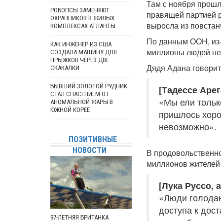
Там с ноября прошл
РОБОПСЫ ЗАМЕНЯЮТ
правящей партией 
ОХРАННИКОВ В ЖИЛЫХ
выросла из повстан
КОМПЛЕКСАХ АТЛАНТЫ
По данным ООН, из-
КАК ИНЖЕНЕР ИЗ США
миллионы людей не
СОЗДАЛА МАШИНУ ДЛЯ
ПРЫЖКОВ ЧЕРЕЗ ДВЕ
Дядя Адана говорит
СКАКАЛКИ
БЫВШИЙ ЗОЛОТОЙ РУДНИК
[Тадессе Арег
СТАЛ СПАСЕНИЕМ ОТ
«Мы ели тольк
АНОМАЛЬНОЙ ЖАРЫ В
ЮЖНОЙ КОРЕЕ
пришлось хоро
невозможно».
ПОЗИТИВНЫЕ
НОВОСТИ
В продовольственн
миллионов жителей 
[Лука Руссо, 
«Люди голодаю
доступа к дост
97-ЛЕТНЯЯ БРИТАНКА