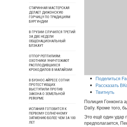
СТАРИННАЯ МАСТЕРСКАЯ
ДЕЛАЕТ ДИЖОНСКУЮ
ГОРЧИЦУ ПО ТРАДИЦИЯМ
БУРГУНДИИ
В ГРУЗИИ СЛУЧИЛСЯ ТРЕТИЙ
ЗА ДВЕ НЕДЕЛИ
ОБЩЕНАЦИОНАЛЬНЫЙ
БЛЭКАУТ
ОТПОР РЕПТИЛИЯМ:
ОХОТНИКИ УНИЧТОЖАЮТ
РАСПЛОДИВШИХСЯ
КРОКОДИЛОВ В МАЛАЙЗИИ
Поделиться Fa
В БУЭНОС-АЙРЕСЕ СОТНИ
Рассказать ВК
ПРОТЕСТУЮЩИХ
ВЫСТУПИЛИ ПРОТИВ
Твитнуть
ЗАКОНА О ЗЕМЕЛЬНОЙ
РЕФОРМЕ
Полиция Гонконга а
Daily. Кроме того,
ИСПАНИЯ ГОТОВИТСЯ К
ПЕРВОМУ СОЛНЕЧНОМУ
Это ещё один удар 
ЗАТМЕНИЮ БОЛЕЕ ЧЕМ ЗА 100
предполагается, Пе
ЛЕТ