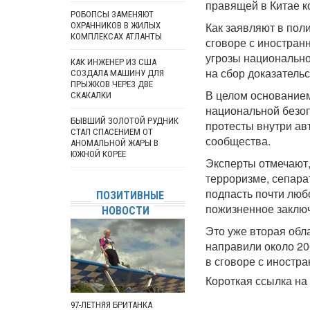
правящей в Китае к
РОБОПСЫ ЗАМЕНЯЮТ
Как заявляют в пол
ОХРАННИКОВ В ЖИЛЫХ
КОМПЛЕКСАХ АТЛАНТЫ
сговоре с иностран
угрозы национально
КАК ИНЖЕНЕР ИЗ США
на сбор доказательс
СОЗДАЛА МАШИНУ ДЛЯ
ПРЫЖКОВ ЧЕРЕЗ ДВЕ
В целом основанием
СКАКАЛКИ
национальной безоп
БЫВШИЙ ЗОЛОТОЙ РУДНИК
протесты внутри ав
СТАЛ СПАСЕНИЕМ ОТ
сообщества.
АНОМАЛЬНОЙ ЖАРЫ В
ЮЖНОЙ КОРЕЕ
Эксперты отмечают,
терроризме, сепара
подпасть почти люб
ПОЗИТИВНЫЕ
пожизненное заклю
НОВОСТИ
Это уже вторая обла
направили около 20
в сговоре с иностр
Короткая ссылка на 
97-ЛЕТНЯЯ БРИТАНКА