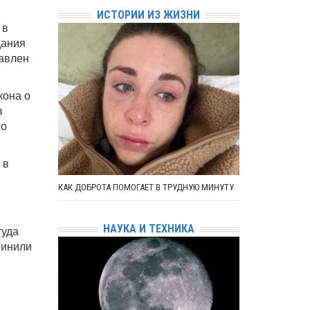
ИСТОРИИ ИЗ ЖИЗНИ
 в
дания
равлен
кона о
в
го
 в
КАК ДОБРОТА ПОМОГАЕТ В ТРУДНУЮ МИНУТУ
НАУКА И ТЕХНИКА
туда
винили