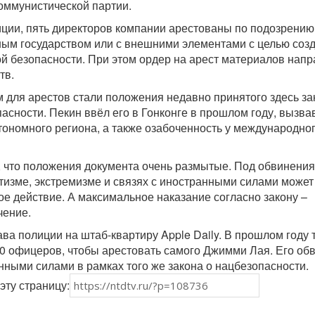
оммунистической партии.
иции, пять директоров компании арестованы по подозрению
ным государством или с внешними элементами с целью соз
й безопасности. При этом ордер на арест материалов нап
тв.
 для арестов стали положения недавно принятого здесь за
асности. Пекин ввёл его в Гонконге в прошлом году, вызва
тономного региона, а также озабоченность у международно
 что положения документа очень размытые. Под обвинения
тизме, экстремизме и связях с иностранными силами может
ое действие. А максимальное наказание согласно закону –
чение.
ва полиции на штаб-квартиру Apple Daily. В прошлом году 
0 офицеров, чтобы арестовать самого Джимми Лая. Его об
анными силами в рамках того же закона о нацбезопасности.
эту страницу: