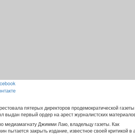
cebook
онтакте
рестовала пятерых директоров продемократической газеты
 был выдан первый ордер на арест журналистских материало
по медиамагнату Джимми Лаю, владельцу газеты. Как
кин пытается закрыть издание, известное своей критикой в 