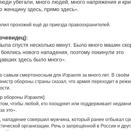
 люди убегали, много людей, много напряжения и кри
ю женщину здесь, прямо здесь».
елил прохожий ещё до приезда правоохранителей.
очевидец]:
ыла спустя несколько минут. Было много машин ско
боялись нового нападения, поэтому покинули это
давших здесь было много».
о самым смертоносным для Израиля за много лет. В своём
истр обороны страны сказал, что армия переходит в реж
ости.
тр обороны Израиля]:
том, чтобы любой, кто поощряет или поддерживает недавн
за это».
 нападение совершил мужчина, который ранее отбывал сро
стической организации. Речь о запрещённой в России и друг