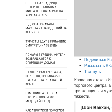
НОЧЛЕГ НА КЛАДБИЩЕ:
СОТНИ НЕЛЕГАЛЬНЫХ
МИГРАНТОВ ОСТАЛИСЬ НА
УЛИЦАХ СЕУТЫ
С ДРОНА ПОКАЗАЛИ
МАСШТАБЫ НАВОДНЕНИЙ НА
ЮГЕ ЧИЛИ
ТУРИСТЫ ЕДУТ В ИРЛАНДИЮ
СМОТРЕТЬ НА ЗВЁЗДЫ
ПОЖАРЫ В ГРЕЦИИ: ЖИТЕЛИ
Поделиться Fa
ВОЗВРАЩАЮТСЯ К
СГОРЕВШИМ ДОМАМ
Рассказать ВК
Твитнуть
СТУПЕНЬ РАКЕТЫ SPACEX,
ВЕРОЯТНО, ВРЕЗАЛАСЬ В
Кровавая атака в И
ЛУНУ И ОСТАВИЛА НА НЕЙ
КРАТЕР
торгового центра, а
три женщины и мужч
РУМЫНИЯ РАЗРЕШИЛА
тяжести.
ОТСТРЕЛ ПОЧТИ 900
МЕДВЕДЕЙ В ГОД
[Шон Вакхан, 
КАК АЭРОТАКСИ ПОМОГАЮТ