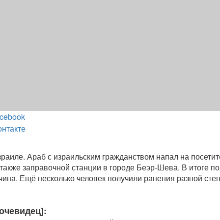
cebook
онтакте
зраиле. Араб с израильским гражданством напал на посети
 также заправочной станции в городе Беэр-Шева. В итоге п
ина. Ещё несколько человек получили ранения разной сте
очевидец]: