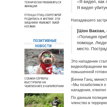
«Я видел, как
ТЕХНИЧЕСКИ РАЗВИВАТЬСЯ
АВИАЦИИ
Я видел убиту
ПТЕНЦЫ ПТИЦ-СЕКРЕТАРЕЙ
РОДИЛИСЬ В АНГЛИИ: ЭТИ
Нападавшего застр
ХИЩНИКИ УБИВАЮТ ЗМЕЙ
НОГАМИ
[Шон Вакхан, 
«Полиция приб
ПОЗИТИВНЫЕ
помощи. Люди 
НОВОСТИ
место. Постра
Это нападение стал
видеообращении мин
повышенной готовн
[Бенни Ганц, минис
СОБАКИ-СЁРФЕРЫ
ВЫСТУПИЛИ НА
«Мы позаботимся о 
ЧЕМПИОНАТЕ В КАЛИФОРНИИ
нападения, ответил 
По данным полиции,
членство в террори