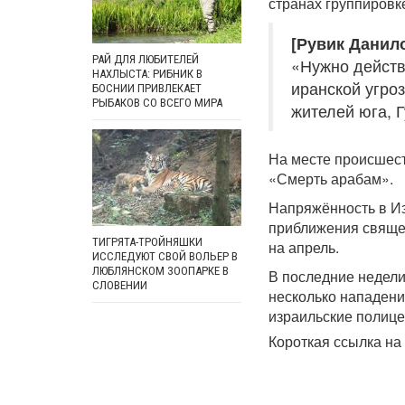
странах группировк
[Рувик Данил
РАЙ ДЛЯ ЛЮБИТЕЛЕЙ
«Нужно действ
НАХЛЫСТА: РИБНИК В
иранской угро
БОСНИИ ПРИВЛЕКАЕТ
РЫБАКОВ СО ВСЕГО МИРА
жителей юга, 
На месте происшест
«Смерть арабам».
Напряжённость в Из
приближения священ
ТИГРЯТА-ТРОЙНЯШКИ
на апрель.
ИССЛЕДУЮТ СВОЙ ВОЛЬЕР В
ЛЮБЛЯНСКОМ ЗООПАРКЕ В
В последние недели
СЛОВЕНИИ
несколько нападени
израильские полице
Короткая ссылка на 