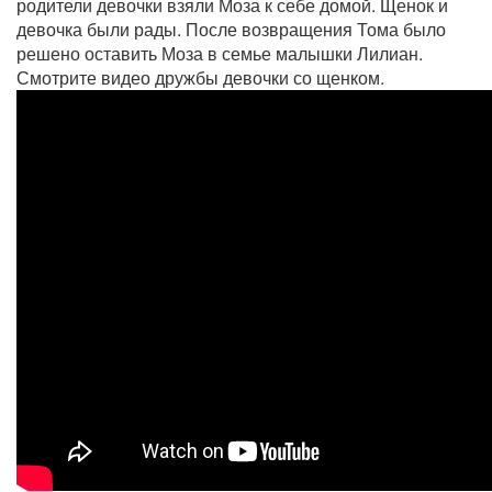
родители девочки взяли Моза к себе домой. Щенок и
девочка были рады. После возвращения Тома было
решено оставить Моза в семье малышки Лилиан.
Смотрите видео дружбы девочки со щенком.