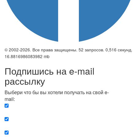
© 2002-2026. Все права защищены. 52 запросов. 0,516 секунд.
16.8816986083982 mb
Подпишись на e-mail
рассылку
Выбери что бы вы хотели получать на свой e-
mail:
Вечерняя. Каждый вечер вы получаете список
сюжетов, о важных и ключевых событиях в мире.
Еженедельная. Вы получаете полную картину о
событиях недели.
Позитив. Вы получается список сюжетов, которые